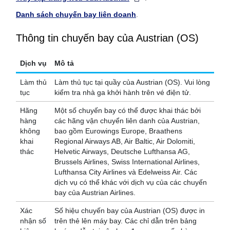
Danh sách chuyến bay liên doanh
.
Thông tin chuyến bay của Austrian (OS)
Dịch vụ
Mô tả
Làm thủ
Làm thủ tục tại quầy của Austrian (OS). Vui lòng
tục
kiểm tra nhà ga khởi hành trên vé điện tử.
Hãng
Một số chuyến bay có thể được khai thác bởi
hàng
các hãng vận chuyển liên danh của Austrian,
không
bao gồm Eurowings Europe, Braathens
khai
Regional Airways AB, Air Baltic, Air Dolomiti,
thác
Helvetic Airways, Deutsche Lufthansa AG,
Brussels Airlines, Swiss International Airlines,
Lufthansa City Airlines và Edelweiss Air. Các
dịch vụ có thể khác với dịch vụ của các chuyến
bay của Austrian Airlines.
Xác
Số hiệu chuyến bay của Austrian (OS) được in
nhận số
trên thẻ lên máy bay. Các chỉ dẫn trên bảng