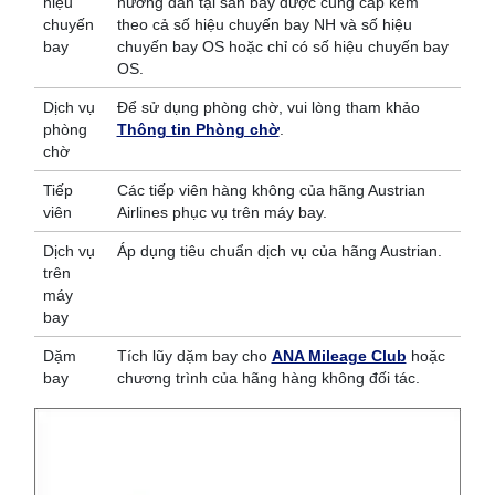
hiệu
hướng dẫn tại sân bay được cung cấp kèm
chuyến
theo cả số hiệu chuyến bay NH và số hiệu
bay
chuyến bay OS hoặc chỉ có số hiệu chuyến bay
OS.
Dịch vụ
Để sử dụng phòng chờ, vui lòng tham khảo
phòng
Thông tin Phòng chờ
.
chờ
Tiếp
Các tiếp viên hàng không của hãng Austrian
viên
Airlines phục vụ trên máy bay.
Dịch vụ
Áp dụng tiêu chuẩn dịch vụ của hãng Austrian.
trên
máy
bay
Dặm
Tích lũy dặm bay cho
ANA Mileage Club
hoặc
bay
chương trình của hãng hàng không đối tác.