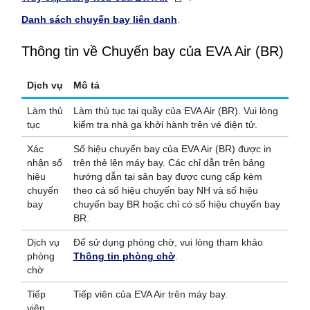
Danh sách chuyến bay liên danh
.
Thông tin về Chuyến bay của EVA Air (BR)
Dịch vụ
Mô tả
Làm thủ
Làm thủ tục tại quầy của EVA Air (BR). Vui lòng
tục
kiểm tra nhà ga khởi hành trên vé điện tử.
Xác
Số hiệu chuyến bay của EVA Air (BR) được in
nhận số
trên thẻ lên máy bay. Các chỉ dẫn trên bảng
hiệu
hướng dẫn tại sân bay được cung cấp kèm
chuyến
theo cả số hiệu chuyến bay NH và số hiệu
bay
chuyến bay BR hoặc chỉ có số hiệu chuyến bay
BR.
Dịch vụ
Để sử dụng phòng chờ, vui lòng tham khảo
phòng
Thông tin phòng chờ
.
chờ
Tiếp
Tiếp viên của EVA Air trên máy bay.
viên