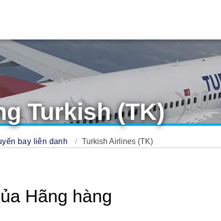
g Turkish (TK)
yến bay liên danh
Turkish Airlines (TK)
 của Hãng hàng