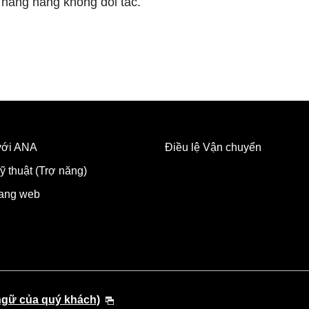
 hãng hàng không đối tác.
 với ANA
Điều lệ Vận chuyển
ỹ thuật (Trợ năng)
rang web
ngữ của quý khách)