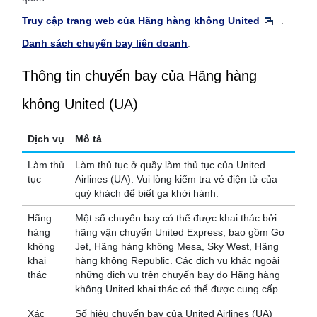
Truy cập trang web của Hãng hàng không United
.
Danh sách chuyến bay liên doanh
.
Thông tin chuyến bay của Hãng hàng
không United (UA)
Dịch vụ
Mô tả
Làm thủ
Làm thủ tục ở quầy làm thủ tục của United
tục
Airlines (UA). Vui lòng kiểm tra vé điện tử của
quý khách để biết ga khởi hành.
Hãng
Một số chuyến bay có thể được khai thác bởi
hàng
hãng vận chuyển United Express, bao gồm Go
không
Jet, Hãng hàng không Mesa, Sky West, Hãng
khai
hàng không Republic. Các dịch vụ khác ngoài
thác
những dịch vụ trên chuyến bay do Hãng hàng
không United khai thác có thể được cung cấp.
Xác
Số hiệu chuyến bay của United Airlines (UA)