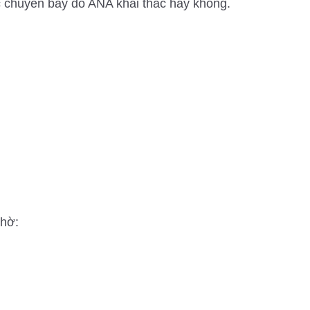
 chuyến bay do ANA khai thác hay không.
chờ: