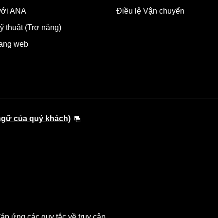
 với ANA
Điều lệ Vận chuyển
ỹ thuật (Trợ năng)
rang web
ngữ của quý khách)
p ứng các quy tắc về truy cập.