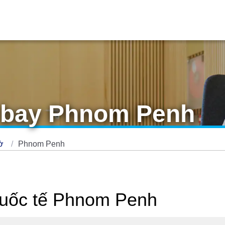
 bay Phnom Penh
hờ
Phnom Penh
quốc tế Phnom Penh