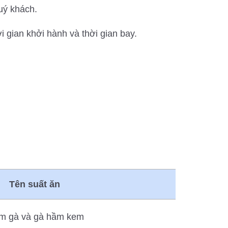
uý khách.
 gian khởi hành và thời gian bay.
Tên suất ăn
m gà và gà hầm kem