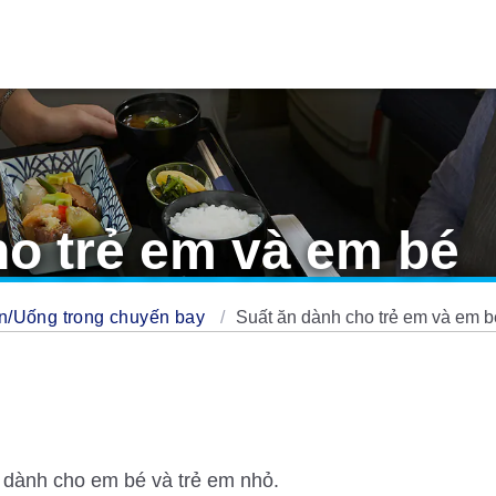
ho trẻ em và em bé
n/Uống trong chuyến bay
Suất ăn dành cho trẻ em và em b
 dành cho em bé và trẻ em nhỏ.