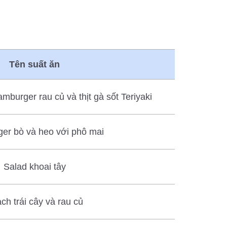
Tên suất ăn
burger rau củ và thịt gà sốt Teriyaki
er bò và heo với phô mai
Salad khoai tây
ch trái cây và rau củ