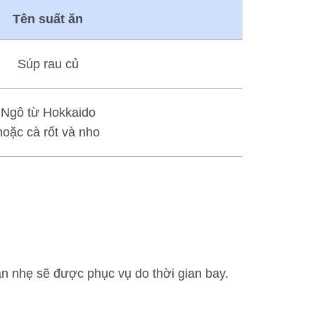
Tên suất ăn
Súp rau củ
Ngô từ Hokkaido
hoặc cà rốt và nho
ăn nhẹ sẽ được phục vụ do thời gian bay.