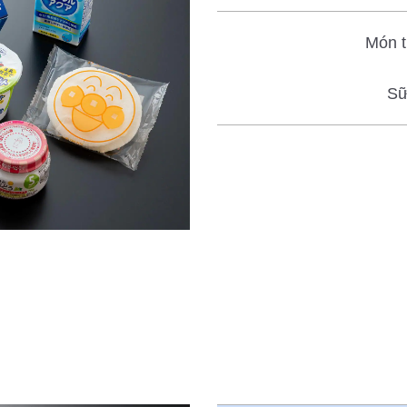
Món t
Sữ