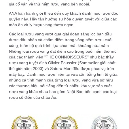
gia cố vấn về thử nếm rượu vang bên ngoài.
ANA hân hạnh giới thiệu đến quý khách danh mục rượu độc
quyền này. Hãy tận hưởng sự hòa quyện tuyệt vời giữa các
món ăn và ly rượu vang thơm ngon.
Các loại rượu vang vượt qua giai đoạn sàng lọc ban đầu
được dấu nhãn và chấm điểm trong vòng nếm rượu cuối
cùng, toàn bộ quá trình lựa chọn mất khoảng nửa năm.
Những loại rượu vang đạt điểm cao trong buổi nếm thử mù
của các thành viên "THE CONNOISSEURS" như bậc thầy
rượu vang tuyệt đỉnh Olivier Poussier (Sommelier giỏi nhất
thế giới năm 2000) và Satoru Mori đều được phục vụ trên
máy bay. Danh mục rượu hiện tại vừa cân bằng tinh tế giữa
những cá tính mạnh của từng loại rượu vang vừa sở hữu
các thương hiệu nổi tiếng đến từ nhiều khu vực sản xuất
rượu vang khác nhau bao gồm Nhật Bản bên cạnh các loại
rượu cổ điển của châu Âu.