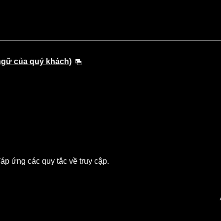
ngữ của quý khách)
p ứng các quy tắc về truy cập.