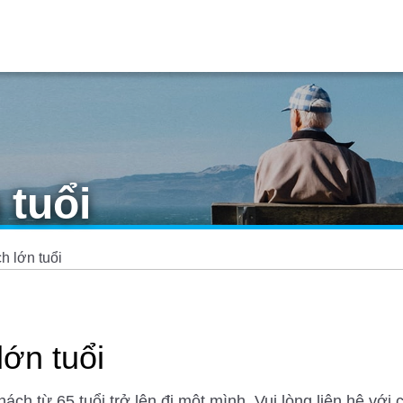
 tuổi
h lớn tuổi
lớn tuổi
ch từ 65 tuổi trở lên đi một mình. Vui lòng liên hệ với c