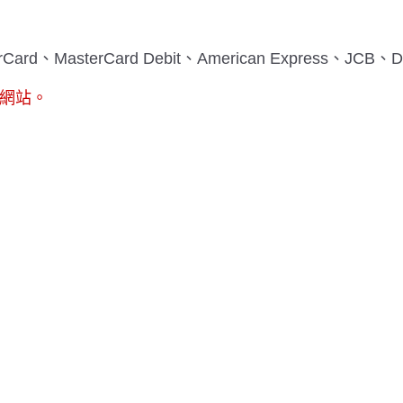
erCard、MasterCard Debit、American Express、JCB、
方網站。