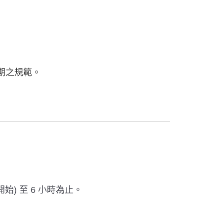
賞期之規範。
始) 至 6 小時為止。