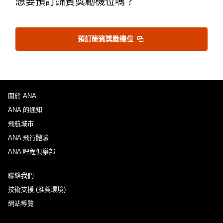
想要預訂酬賓獎勵機位嗎？
選擇日期
預訂酬賓獎勵機位
不指定時間
新增中途停留地及轉機所需時間
關於 ANA
ANA 的通知
回程出發日及時段
飛航城市
ANA 飛行體驗
選擇日期
ANA 哩程俱樂部
不指定時間
聯絡我們
技術支援 (推薦環境)
新增中途停留地及轉機所需時間
網站導覽