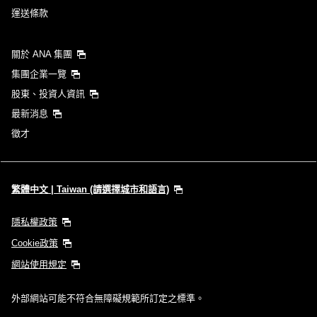
運送條款
1 人
關於 ANA 集團
集團企業一覽
股東、投資人資訊
關於優惠代碼
最新消息
比較前後三天的票價
徵才
・顯示金額為依據您選擇條件下的最優惠票價。
・顯示金額與空位狀況可能並非最新資訊。請透過 [查詢] 按鈕確認最新的
空位狀況查詢結果。
繁體中文 | Taiwan (請選擇城市和語言)
・「＊」為目前無法確認金額的城市、日期。請至空位狀況查詢結果頁面
確認最新資訊。
・顯示金額內含票價、
燃油附加費
、
航空保險費
以及其他各項稅金、費用
隱私權政策
等。開票時將重新計算，因此金額可能會調整。
Cookie政策
・若同一城市內有多座機場，系統可能會顯示該城市內各機場間較優惠的
票價。
網站使用規定
查詢
外部網站可能不符合無障礙規範所訂定之標準。