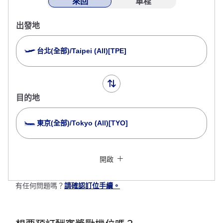
來回
單程
出發地
台北(全部)/Taipei (All)[TPE]
目的地
東京(全部)/Tokyo (All)[TYO]
以停留多個城市為條件查詢
關閉
經濟艙
開啟
來回指定不同艙等查詢
沒有指定票價類型
有任何問題嗎？
請確認訂位手續。
規範與細則
去程出發日及時段