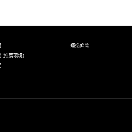
們
運送條款
 (推薦環境)
覽