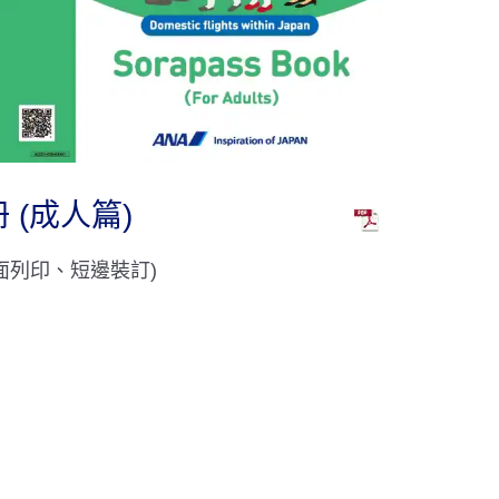
冊 (成人篇)
雙面列印、短邊裝訂)