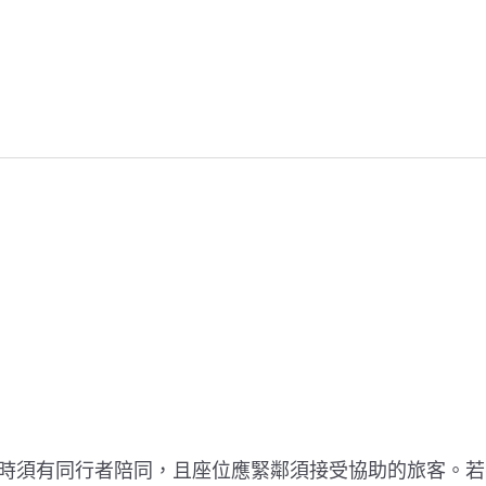
時須有同行者陪同，且座位應緊鄰須接受協助的旅客。若