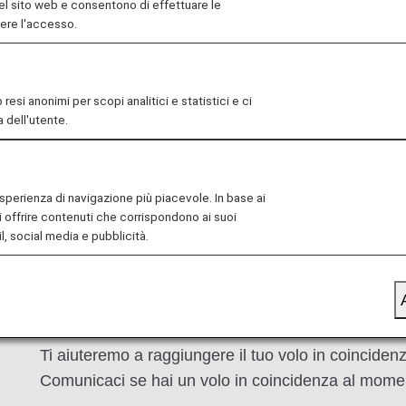
el sito web e consentono di effettuare le
nere l'accesso.
itura e il check-in delle sedie a rotelle, e sull'assistenz
esi anonimi per scopi analitici e statistici e ci
rdo
Arrivo
Domande frequenti e contatti
 dell'utente.
'esperienza di navigazione più piacevole. In base ai
i offrire contenuti che corrispondono ai suoi
l, social media e pubblicità.
Informa il nostro personale presso il
Banco ANA pe
livello di mobilità e delle specifiche per le sedie a r
livello di mobilità
.
Ti aiuteremo a raggiungere il tuo volo in coincidenza
Comunicaci se hai un volo in coincidenza al momen