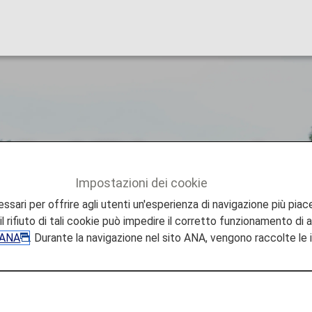
disabilità motorie
Impostazioni dei cookie
ZA SPECIALE
Passeggeri con disabilità motorie
sari per offrire agli utenti un'esperienza di navigazione più piace
l rifiuto di tali cookie può impedire il corretto funzionamento di a
e ANA
. Durante la navigazione nel sito ANA, vengono raccolte le
seggeri con disabilità motor