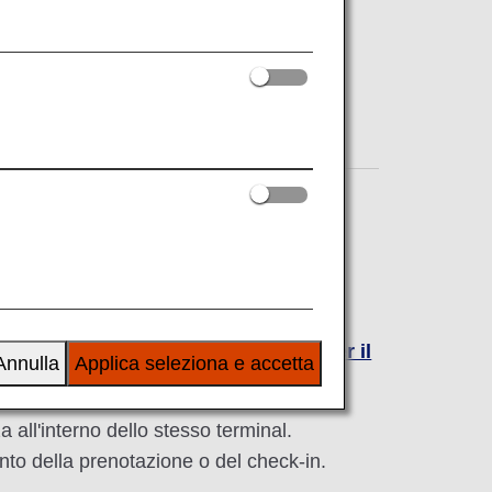
a per la mobilità.
r i passeggeri con disabilità
del tuo
otelle utilizzando la
lista di controllo per il
Annulla
Applica seleziona e accetta
 all'interno dello stesso terminal.
to della prenotazione o del check-in.