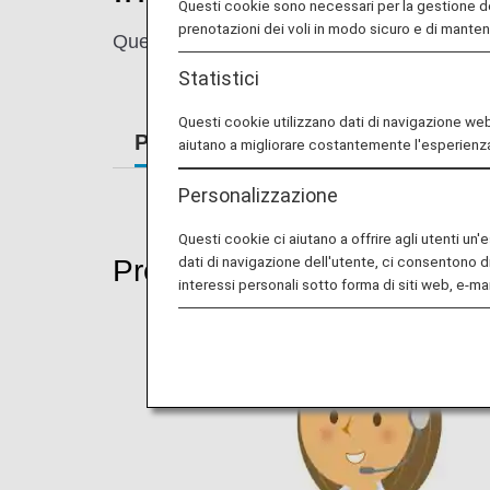
Questi cookie sono necessari per la gestione d
prenotazioni dei voli in modo sicuro e di mante
Questa pagina fornisce informazioni sulla forn
Statistici
Questi cookie utilizzano dati di navigazione web r
Prenotazioni
Imbarco
A bo
aiutano a migliorare costantemente l'esperienza
Personalizzazione
Questi cookie ci aiutano a offrire agli utenti un
dati di navigazione dell'utente, ci consentono d
Prenotazioni
interessi personali sotto forma di siti web, e-mai