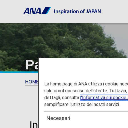
Passeggeri con 
HOME
Informazioni di viaggio
ASSISTEN
La home page di ANA utilizza i cookie neces
solo con il consenso dell'utente. Tuttavia, i
dettagli, consulta
l'Informativa sui cooki
semplificare l'utilizzo dei nostri servizi.
Necessari
Informazioni per i pas