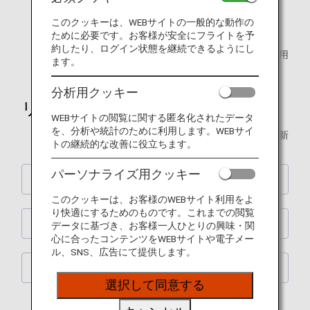
ご旅行のスタイルに合わせてサービスを
このクッキーは、WEBサイトの一般的な動作の
お選びいただける運賃に変更いたします。*
ために必要です。お客様が安全にフライトを予
約したり、ログイン状態を継続できるようにし
* 2026年5月19日搭乗分から適用
ます。
分析用クッキー
リニューアルポイント
WEBサイトの閲覧に関する匿名化されたデータ
を、分析や統計のために利用します。WEBサイ
2026年6月16日 更新
トの継続的な改善に役立ちます。
パーソナライズ用クッキー
1.日本国内線運賃の紹介
このクッキーは、お客様のWEBサイト利用をよ
り快適にするためのものです。これまでの閲覧
2.主な日本国内線運賃のルール
データに基づき、お客様一人ひとりの興味・関
心に合ったコンテンツをWEBサイトや電子メー
ル、SNS、広告にて提供します。
3.その他のご案内
選択して同意する