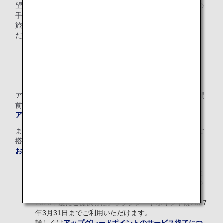
望の旅程で新たにご予約ください。払い戻しに伴い、所定の
手数料がかかります。
旅行会社でご購入されたお客様は購入店舗へお問い合わせく
ださい。
（3）アップグレードについて
アップグレード料金でのアップグレードは出発時刻の24時間
前から受付をいたします。
アップグレードについて詳細はこちら
をご確認ください。
またアップグレードポイントやマイルでお支払いの場合、ご
搭乗の27日前から承ります。
お支払い手段がマイルの場合はこちら
をご確認ください。
アップグレードポイントのご提供は2026年度のプレミ
アムメンバーならびにスーパーフライヤーズ本会員の
方へのご提供をもって終了いたします。
2026年度にご提供したアップグレードポイントは2027
年3月31日までご利用いただけます。
詳しくは
アップグレードポイントのサービス終了につ