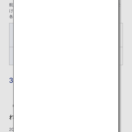
航空券の払い戻し時・予約便の変更時に各種手数料を申し受
けます。
各種手数料の設定は運賃によって異なります。
航空券の払い戻し時
取消手数料（払戻手数料は
廃止いたします）
予約便の変更時
予約変更手数料
3.その他のご案内
（1）2026年5月19日搭乗分以降に適用さ
れる日本国内線運賃について
2026年5月19日搭乗分以降に適用される運賃は、2025年5月