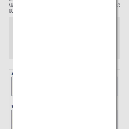
場合、1つの区間とみなします。これまでよりも予約便の選択
肢が増えます！
メリット
乗り継ぎできる便の選択肢が増える！（24時間以
内まで可能）
運賃によって条件が異なります。