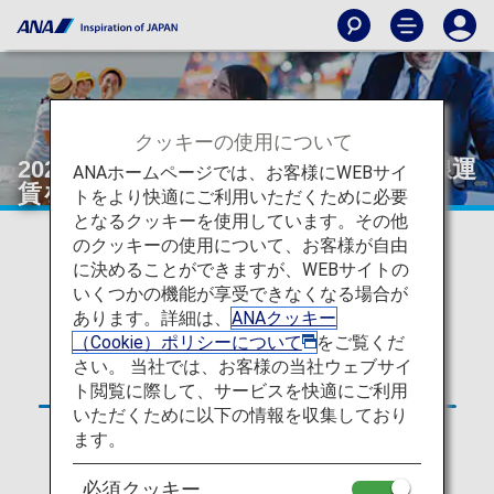
クッキーの使用について
2026年5月19日搭乗分より、日本国内線運
ANAホームページでは、お客様にWEBサイ
賃をリニューアルいたします。
トをより快適にご利用いただくために必要
となるクッキーを使用しています。その他
のクッキーの使用について、お客様が自由
販売開始日時は2025年5月29日（日本時間午前9:00
に決めることができますが、WEBサイトの
～）です。
いくつかの機能が享受できなくなる場合が
あります。詳細は、
ANAクッキー
（Cookie）ポリシーについて
をご覧くだ
さい。 当社では、お客様の当社ウェブサイ
ト閲覧に際して、サービスを快適にご利用
いただくために以下の情報を収集しており
ます。
必須クッキー