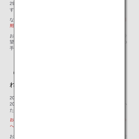
29日（日本時間午前9:00）から予約・販売を開始いたしま
す。
なお、
2026年5月18日以前への予約変更・搭乗分としてご利
用いただけません。
お客様のご都合による変更の場合は、払い戻しのうえ、ご希
望の旅程で新たにご予約ください。払い戻しに伴い、所定の
手数料がかかります。
（2）2026年5月18日搭乗分までに適用さ
れる日本国内線運賃の販売終了について
2026年5月18日搭乗分までに適用される日本国内線運賃は、
2026年5月18日をもちまして新規予約・発券・搭乗を終了い
たします。
お持ちの航空券は有効期限内であっても2026年5月19日以降
への予約変更・搭乗分としてご利用いただけません。
お客様のご都合による変更の場合は、払い戻しのうえ、ご希