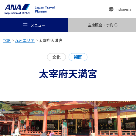
Indonesia
空席照会・予約
メニュー
TOP
九州エリア
太宰府天満宮
文化
福岡
太宰府天満宮
おすすめの旅
旅のアイデア
行き先