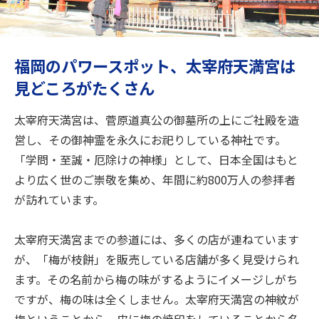
旅のお役立ち情報
ANA サービス
福岡のパワースポット、太宰府天満宮は
見どころがたくさん
閉じる
太宰府天満宮は、菅原道真公の御墓所の上にご社殿を造
営し、その御神霊を永久にお祀りしている神社です。
「学問・至誠・厄除けの神様」として、日本全国はもと
より広く世のご崇敬を集め、年間に約800万人の参拝者
が訪れています。
太宰府天満宮までの参道には、多くの店が連ねています
が、「梅が枝餅」を販売している店舗が多く見受けられ
ます。その名前から梅の味がするようにイメージしがち
ですが、梅の味は全くしません。太宰府天満宮の神紋が
梅ということから、皮に梅の焼印をしていることから名