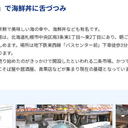
」で海鮮丼に舌づつみ
新鮮で美味しい海の幸や、海鮮丼なども有名です。
場は、北海道札幌市中央区南3条東1丁目～東2丁目にあり、朝
しめます。場所は地下鉄東西線「バスセンター前」下車徒歩3
ります。
売り始めたのがきっかけで開設したといわれる二条市場。かつて
にそば屋や居酒屋、青果店などが集まり現在の基礎となってい