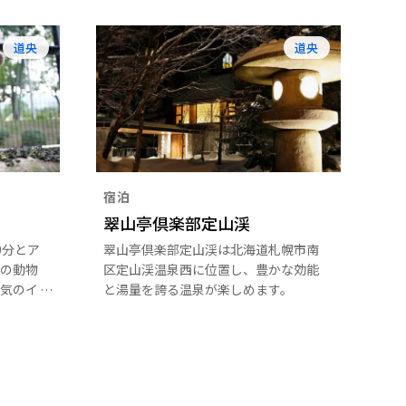
道央
道央
宿泊
翠山亭倶楽部定山渓
0分とア
翠山亭倶楽部定山渓は北海道札幌市南
の動物
区定山渓温泉西に位置し、豊かな効能
気のイ
と湯量を誇る温泉が楽しめます。
グマか
レッサ
ざまな動