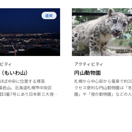
道央
ビティ
アクティビティ
（もいわ山）
円山動物園
ほぼ中央に位置する標高
札幌から中心部から電車で約1
の藻岩山。北海道札幌市中央区
クセス便利な円山動物園は「冬
目3番7号にあり日本新三大夜
園」や「夜の動物園」などの人
えられ、展望台から一望する
ベントが目白押し！ホッキョク
ても人気だ。夏場の週末には
ら、めずらしいアムールトラ、
もにぎわう。
ーパンダやシロクマまでさま
物を展示している。