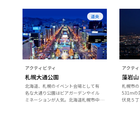
道央
アクティビティ
アクティ
札幌大通公園
藻岩山
北海道、札幌のイベント会場として有
札幌市の
名な大通り公園はビアガーデンやイル
531m
ミネーションが人気。北海道札幌市中
伏見５丁
央区大通西7丁目にあり、秋はオータ
景にも数
ムフェストや世界的なイベントに発展
夜景はと
した雪まつりやライラックまつりなど
登山客で
季節ごとに楽しむことができ、テレビ
塔なども近くにある。アクセスは地下