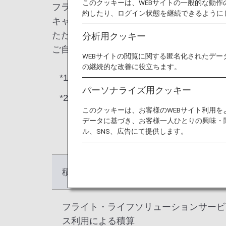
このクッキーは、WEBサイトの一般的な動
フライトやライフソリューションサービス
約したり、ログイン状態を継続できるように
キャンペーンなどで積算されるマイルは、
ただける特典と各種お手続きが異なります
分析用クッキー
ご自身のグループごとの保有マイルは
マイ
WEBサイトの閲覧に関する匿名化されたデー
の継続的な改善に役立ちます。
*1.
ライフソリューションサービスとは
パーソナライズ用クッキー
*2.
一部のキャンペーンではグループ1（
このクッキーは、お客様のWEBサイト利用
ペーンのウェブサイトでご案内いた
データに基づき、お客様一人ひとりの興味・
ル、SNS、広告にて提供します。
積算事由
フライト・ライフソリューションサービ
ス利用による積算