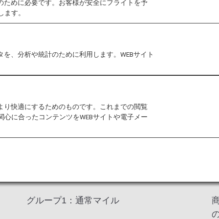
作のために必要です。お客様が安全にフライトを予
*1のご利用で積算されるマイルは、グループ1（通常マ
します。
グループ2～4（下記参照）のいずれかに積算され*2、
ので、内容をご確認のうえご活用ください。
ル口座残高
よりご確認ください。
タを、分析や統計のために利用します。WEBサイト
飛行機の利用以外に、買い物など生活におけるさまざま
通常マイル）に積算される場合があります。マイル口座
をより快適にするためのものです。これまでの閲覧
します。
関心に合ったコンテンツをWEBサイトや電子メー
積算されるマイル口座グループ
グループ1：通常マイル