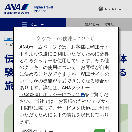
North America
空席照会・予約
メニュー
クッキーの使用について
Home
旅のアイデア
特集
伝統的な茶道から珍しい茶体験まで！日本の茶を満喫する旅
ANAホームページでは、お客様にWEBサイ
トをより快適にご利用いただくために必要
伝統的な茶道から珍しい茶体
となるクッキーを使用しています。その他
のクッキーの使用について、お客様が自由
験まで！日本の茶を満喫する
おすすめの旅
に決めることができますが、WEBサイトの
いくつかの機能が享受できなくなる場合が
旅
あります。詳細は、
ANAクッキー
旅のアイデア
（Cookie）ポリシーについて
をご覧くだ
さい。 当社では、お客様の当社ウェブサイ
ト閲覧に際して、サービスを快適にご利用
行き先
いただくために以下の情報を収集しており
ます。
必須クッキー