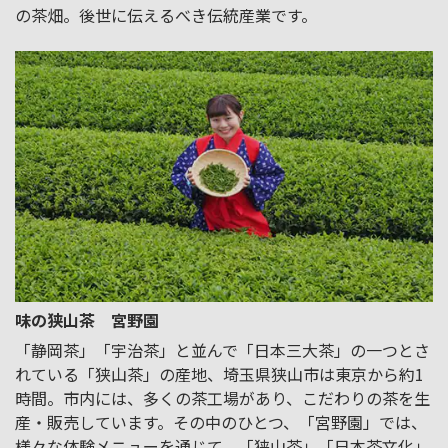
の茶畑。後世に伝えるべき伝統産業です。
味の狭山茶 宮野園
「静岡茶」「宇治茶」と並んで「日本三大茶」の一つとさ
れている「狭山茶」の産地、埼玉県狭山市は東京から約1
時間。市内には、多くの茶工場があり、こだわりの茶を生
産・販売しています。その中のひとつ、「宮野園」では、
様々な体験メニューを通じて、「狭山茶」「日本茶文化」