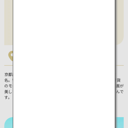
京都府
京都府の宇治茶は日本三大銘茶の一つで、香りが良いことで有
名。宇治抹茶を味わうことができる寺院もあります。10円玉硬貨
のモチーフとなっている平等院鳳凰堂や、ハート型の窓や天井画が
美しい正寿院など、一度は訪れてみたいスポットが盛りだくさんで
す。