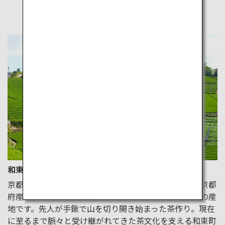
関連ページ
和束町
京都府和束町（わづかちょう）は、宇治茶の主産地で京都
府産茶葉の約半分を生産している高級煎茶（日本茶）の産
地です。先人が手鍬で山を切り開き始まった茶作り。現在
に至るまで脈々と受け継がれてきた茶文化を支える和束町