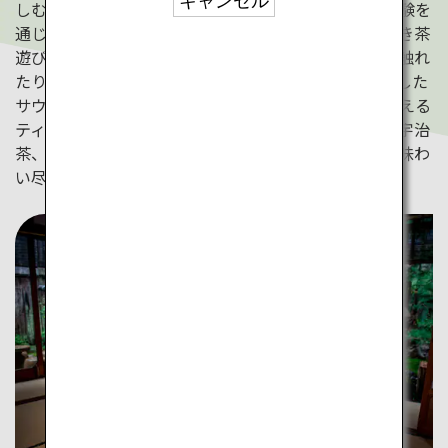
キャンセル
しむだけのものではありません。茶摘みやお茶作り体験を
通じて茶農家や職人の手仕事を体感したり、茶道や利き茶
遊びを通じて、移ろう季節を楽しむ慣習や伝統文化に触れ
たりすることもできます。今回はお茶のアロマを使用した
サウナや、茶畑が広がる風景を眺めながらお茶を味わえる
ティーテラスなどの珍しい茶体験もご紹介。京都府で宇治
茶、佐賀県で嬉野茶、鹿児島県で霧島茶と、日本茶を味わ
い尽くす旅を楽しんでみませんか？