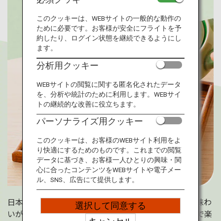
旅のお役立ち情報
このクッキーは、WEBサイトの一般的な動作の
ために必要です。お客様が安全にフライトを予
ANA サービス
約したり、ログイン状態を継続できるようにし
ます。
分析用クッキー
閉じる
WEBサイトの閲覧に関する匿名化されたデータ
を、分析や統計のために利用します。WEBサイ
トの継続的な改善に役立ちます。
パーソナライズ用クッキー
このクッキーは、お客様のWEBサイト利用をよ
り快適にするためのものです。これまでの閲覧
データに基づき、お客様一人ひとりの興味・関
心に合ったコンテンツをWEBサイトや電子メー
ル、SNS、広告にて提供します。
日本茶は産地や製法、淹れ方によっても異なる香りや味わ
選択して同意する
いが楽しめる魅力的な飲み物。しかし、日本茶は飲んで楽