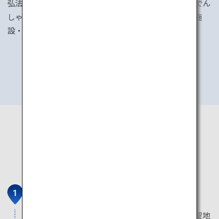
弘法大師空海が開山した世界遺産高野山、「めでたいでん
しゃ」で行く加太など、「おトクなきっぷ」を使えば施
設・店舗等の割引も受けられてとってもおトクです。
おトクなきっぷを見る
奥之院
奥之院は、空海が入定する高野山で最も重要な聖地