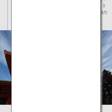
した高野山真言宗総本山金剛峯寺開創の地です。1
年を通じてさまざまな重要な宗教行事がここで執り
行われる、高野山の中心聖地のひとつです。