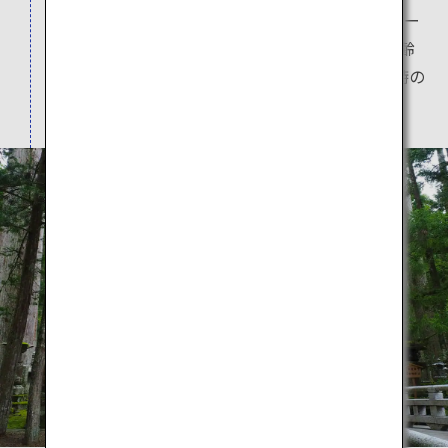
のひとつです。一の橋から御廟までの約2キロメー
トルの参道には、20万基を越える供養塔と、樹齢
400年を越える杉の大樹が立ち並び、高野山独特の
景観を形作っています。