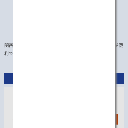
行き方
関西エリアへのアクセスは、関西国際空港か伊丹空港が便
利です。東京から両空港への便も充実しています。
国内線
東京
大阪
（羽田）
（関西）
毎日
11
便
検索