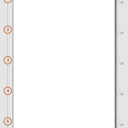
バスと徒歩で約30分
壇上伽藍
2
徒歩で約5分
金剛峯寺
3
電車と徒歩で約2時間45分
仁徳天皇陵古墳
4
電車と徒歩で約35分
茶寮つぼ市製茶本舗
5