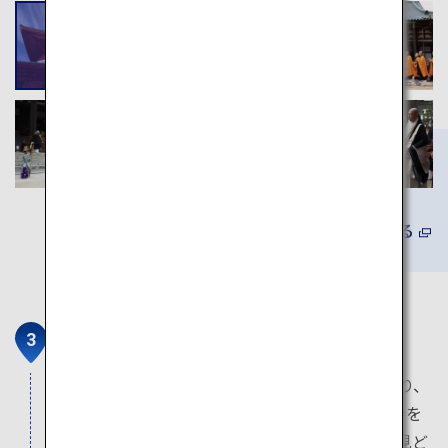
詳しくみる
金剛峯寺
高野山真言宗の総本山。今も僧侶を育成しており、
全国のみならず、海外にも広がる末寺3,600ケ寺を
束ねています。日本最大の石庭「幡龍庭」など見ど