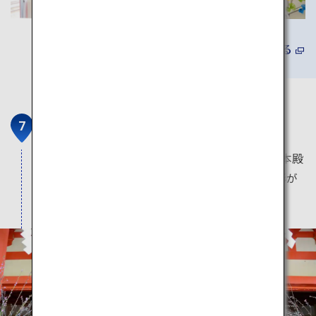
詳しくみる
淡嶋神社
人形供養・雛流しの神事で知られる淡嶋神社の本殿
には、供養のために2万体ともいわれるひな人形が
奉納されています。