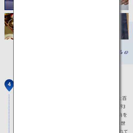
詳しくみる
仁徳天皇陵古墳・大仙公園
2019年7月、ユネスコ世界文化遺産に登録された百
舌鳥・古市古墳群。中でも仁徳天皇陵古墳は世界3
大墳墓の一つといわれ、上空から見ると円と四角を
合体させた前方後円墳という日本独自の形で、5世
紀中ごろに約20年をかけて築造されたと推定されて