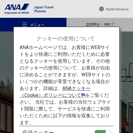
North America
空席照会・予約
メニュー
クッキーの使用について
ANAホームページでは、お客様にWEBサイ
トをより快適にご利用いただくために必要
となるクッキーを使用しています。その他
のクッキーの使用について、お客様が自由
おすすめの旅
に決めることができますが、WEBサイトの
いくつかの機能が享受できなくなる場合が
電車でめぐる関西：高野山
あります。詳細は、
ANAクッキー
旅のアイデア
（Cookie）ポリシーについて
をご覧くだ
高野山の宿坊での宿泊を通
さい。 当社では、お客様の当社ウェブサイ
ト閲覧に際して、サービスを快適にご利用
じ
日本の仏教に
触れる旅
行き先
いただくために以下の情報を収集しており
ます。
必須クッキー