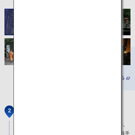
詳しくみる
壇上伽藍
816年、弘法大師空海が嵯峨天皇に高野山を賜り、
僧侶工人を伴い登山し、まず堂塔伽藍の建設に着手