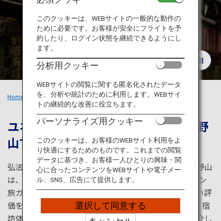
旅のお役立ち情報
このクッキーは、WEBサイトの一般的な動作の
ために必要です。お客様が安全にフライトを予
ANA サービス
約したり、ログイン状態を継続できるようにし
ます。
分析用クッキー
閉じる
WEBサイトの閲覧に関する匿名化されたデータ
を、分析や統計のために利用します。WEBサイ
Home
おすすめの旅
電車でめぐる関西：高野山
トの継続的な改善に役立ちます。
パーソナライズ用クッキー
ユネスコ世界遺産にも登録された高野
山で、
身も心も
浄化される旅
このクッキーは、お客様のWEBサイト利用をよ
り快適にするためのものです。これまでの閲覧
データに基づき、お客様一人ひとりの興味・関
弘法大師空海によって開かれた日本仏教の一大聖地高野山
心に合ったコンテンツをWEBサイトや電子メー
は、2004年にユネスコ世界遺産に登録され、ミシュラン
ル、SNS、広告にて提供します。
旅ガイド日本版においても三つ星を獲得しており、高い評
価を受けている参拝観光地です。周遊きっぷを使って、宿
選択して同意する
坊体験を中心に日本の仏教に触れられるコースをご紹介し