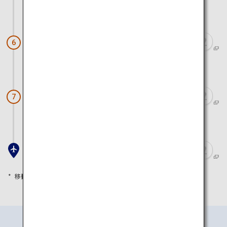
電車と徒歩で約1時間10分
和歌山市駅（めでたいでんしゃ）
6
電車と徒歩で約45分
淡嶋神社
7
電車と徒歩で約1時間30分
関西空港
移動時間は目安として参考にしてください