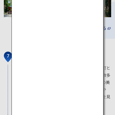
詳しくみる
旧竹林院
比叡山の麓にある坂本は、比叡山延暦寺の門前町と
して栄え、延暦寺の僧侶の隠居所である里坊が数多
く残されています。里坊の一つである旧竹林院の美
しい庭園では、近くを流れる清流から引いた川や
滝、伝統的な造園技術で手入れされた木々や苔を見
ることができます。