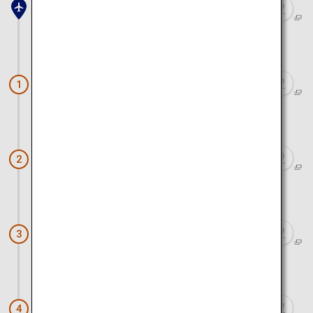
関西空港
電車と徒歩で約2時間10分
宇治市営茶室対鳳庵
1
電車と徒歩で約20分
黄檗山萬福寺
2
電車と徒歩で約25分
伏見夢百衆
3
電車と徒歩で約25分
GOOD NATURE STATION
4