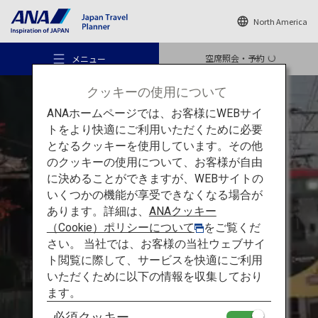
North America
空席照会・予約
メニュー
クッキーの使用について
ANAホームページでは、お客様にWEBサイ
トをより快適にご利用いただくために必要
となるクッキーを使用しています。その他
のクッキーの使用について、お客様が自由
おすすめの旅
電車でめぐる関西：比叡山
に決めることができますが、WEBサイトの
いくつかの機能が享受できなくなる場合が
あります。詳細は、
ANAクッキー
日本仏教の
ルーツ、
旅のアイデア
（Cookie）ポリシーについて
をご覧くだ
比叡山延暦寺
の豊かな
さい。 当社では、お客様の当社ウェブサイ
ト閲覧に際して、サービスを快適にご利用
自然と
日本の歴史を
行き先
いただくために以下の情報を収集しており
体感する旅
ます。
必須クッキー