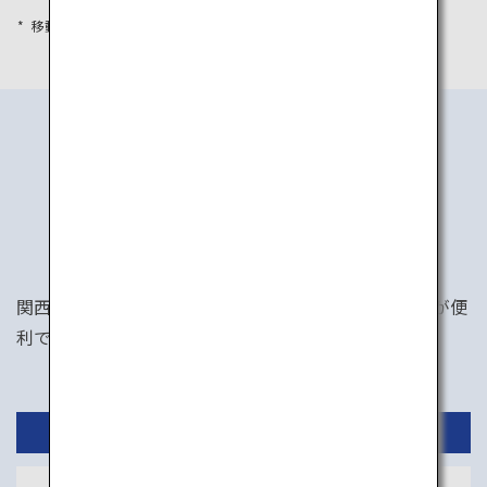
移動時間は目安として参考にしてください
行き方
関西エリアへのアクセスは、関西国際空港か伊丹空港が便
利です。東京から両空港への便も充実しています。
国内線