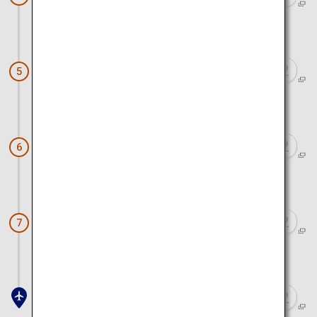
電車と徒歩で約15分
出町柳駅（叡山電車「ひえい」）
5
電車と徒歩で約1時間15分
比叡山延暦寺
6
ケーブルカーと徒歩で約30分
旧竹林院
7
電車と徒歩で約2時間20分
関西空港