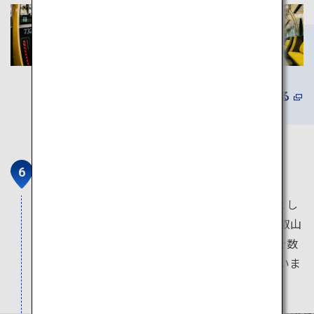
詳しくみる
比叡山延暦寺
788年に伝教大師最澄が開いた天台宗の総本山とし
て多くの名僧が学んだ日本仏教の発祥の地。比叡山
延暦寺は、比叡山の杉木立の中に広がる約100を数
える堂塔の総称で、世界文化遺産に登録されていま
す。