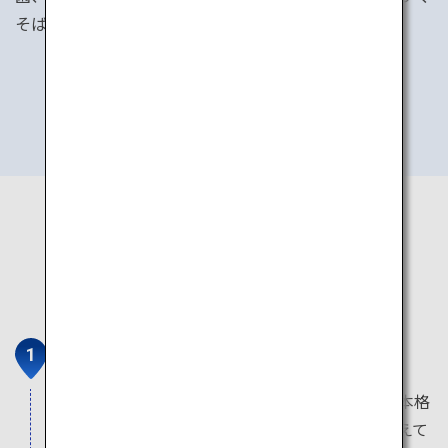
そばにあり、観光に便利な乗車券も多数揃えています。
チケットの詳細をみる
宇治市営茶室対鳳庵
宇治茶の振興と茶道の普及を目的に建てられた本格
的な茶室で、本場の宇治茶に季節のお菓子を添えて