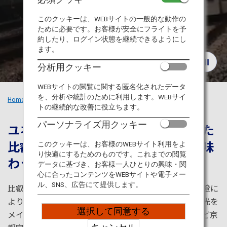
旅のお役立ち情報
このクッキーは、WEBサイトの一般的な動作の
ために必要です。お客様が安全にフライトを予
ANA サービス
約したり、ログイン状態を継続できるようにし
ます。
分析用クッキー
閉じる
WEBサイトの閲覧に関する匿名化されたデータ
を、分析や統計のために利用します。WEBサイ
Home
おすすめの旅
電車でめぐる関西：比叡山
トの継続的な改善に役立ちます。
パーソナライズ用クッキー
ユネスコ世界文化遺産にも登録された
比叡山と、古都京都の魅力を一度に味
このクッキーは、お客様のWEBサイト利用をよ
り快適にするためのものです。これまでの閲覧
わう
データに基づき、お客様一人ひとりの興味・関
心に合ったコンテンツをWEBサイトや電子メー
ル、SNS、広告にて提供します。
比叡山は、「日本仏教のルーツ」として平安時代に最澄に
より開かれた天台宗総本山。そんな比叡山延暦寺の観光を
選択して同意する
メインの目的地として、日本酒の利き酒や茶道体験など京