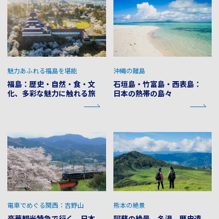
魅力あふれる福島を堪能
沖縄の離島
福島：歴史・自然・食・文
石垣島・竹富島・西表島：
化、多彩な魅力に触れる旅
日本の熱帯の島々
電車でめぐる関西：吉野山
熊本の絶景
豪華観光特急で行く、日本
阿蘇の絶景、名湯、歴史遺