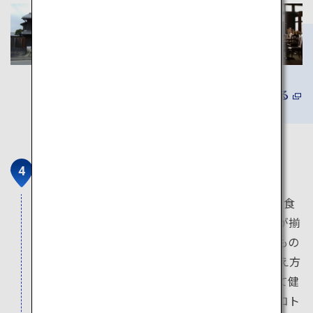
詳しくみる
GOOD NATURE STATION
GOOD NATURE STATIONは京都河原町にある、食
料品や雑貨類のショップやレストラン、ホテルが揃
った複合施設です。楽しみながら健康的で良いもの
を自分らしく取り入れる生活を送ろうという考え方
のもと、「体・心・地域・社会・地球」にとって健
康的で、幸せであることを選択基準に、モノやコト