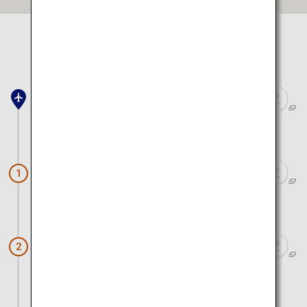
Google Mapsで開く
地図で表示する場所を
選択してください
岩国錦帯橋空港
車で約20分
錦帯橋
1
徒歩とロープウエイで約30分
岩国城
2
徒歩とロープウエイで約15分