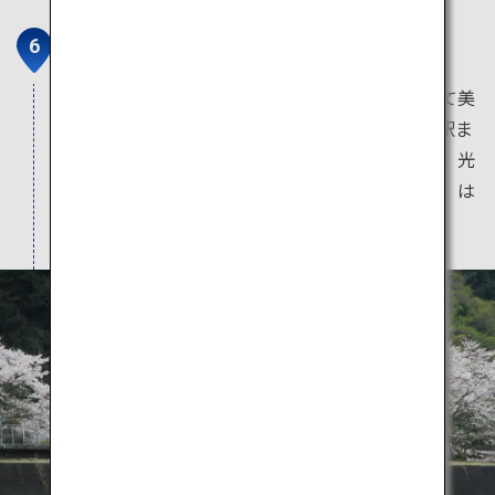
錦川清流線＆とことこトレイン
錦川清流線の春は、桜と菜の花が清流と調和して美
しい光景が広がります。錦町駅から雙津峡温泉駅ま
で走るトロッコ遊覧列車「とことこトレイン」。光
る蛍光石で装飾されている「きらら夢トンネル」は
幻想的な世界を感じることができます。