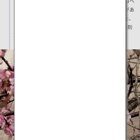
岩国市に集中して生息するシロヘビ。「岩国シロヘ
ビの館」ではルビーのような赤い目、白く光沢があ
る神秘的な姿を間近に見ることができます。また、
徒歩5分の「酒井酒造美術館・五橋文庫」では篆刻
（印鑑づくり）体験ができます。