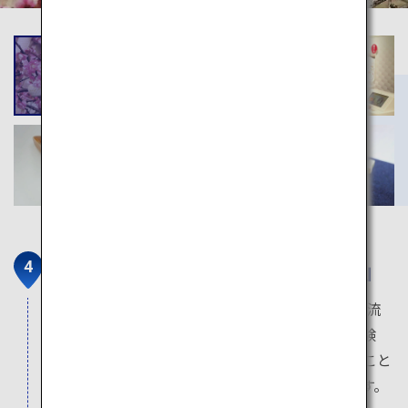
岩国市観光交流所「本家松がね」
1850年頃に建てられた商家を再利用した観光交流
施設。サムライに変身することができる甲冑体験
や、地酒・岩国寿司などの特産品を一口味わうこと
ができる試食・試飲スペース（有料）があります。