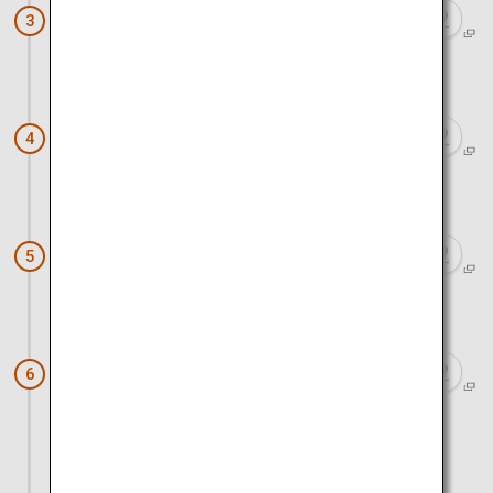
岩国のシロヘビ（岩国シロヘビの館）
3
徒歩で約15分
岩国市観光交流所「本家松がね」
4
車で約40分
地底王国「美川ムーバレー」
5
車で約25分
錦川清流線＆とことこトレイン（錦町
6
駅）
車とフェリーで約1時間30分