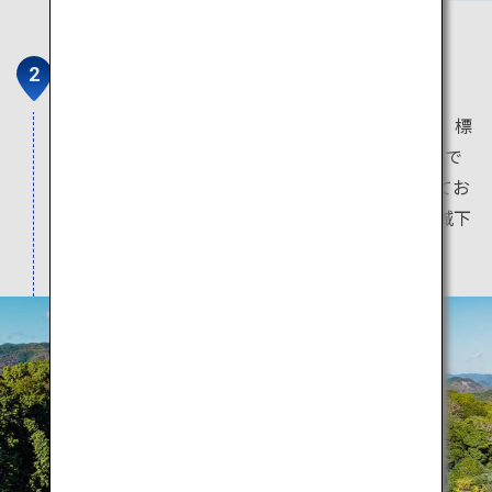
岩国城
錦帯橋から山側を見上げると目に入る岩国城は、標
高200mに位置する山城で、ロープウエーで往復で
きます。天守閣内には武具や甲冑などを展示してお
り、展望台からは眼下に広がる錦帯橋や岩国の城下
町の眺望を楽しむことができます。