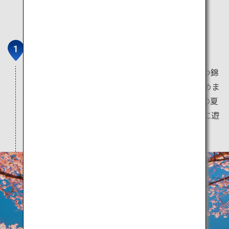
錦帯橋
美しい五連アーチの木造橋で日本三名橋のひとつ錦
帯橋。鑑賞だけでなく季節ごとの遊覧船も楽しめま
す。鵜を使って鮎を獲る漁法「鵜飼」は錦帯橋の夏
の風物詩で、ライトアップされた錦帯橋を背景に遊
覧船から観賞できます。