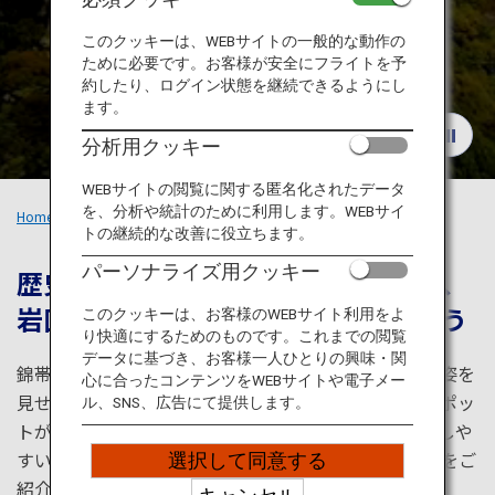
旅のお役立ち情報
このクッキーは、WEBサイトの一般的な動作の
ために必要です。お客様が安全にフライトを予
ANA サービス
約したり、ログイン状態を継続できるようにし
ます。
分析用クッキー
閉じる
WEBサイトの閲覧に関する匿名化されたデータ
を、分析や統計のために利用します。WEBサイ
Home
おすすめの旅
錦帯橋と清流のまち 岩国
トの継続的な改善に役立ちます。
パーソナライズ用クッキー
歴史と文化、四季折々の自然に触れ、
岩国の魅力に酔いしれる体験をしよう
このクッキーは、お客様のWEBサイト利用をよ
り快適にするためのものです。これまでの閲覧
データに基づき、お客様一人ひとりの興味・関
錦帯橋と清流のまち岩国。季節や時間によって異なる姿を
心に合ったコンテンツをWEBサイトや電子メー
見せてくれる錦帯橋など、歴史や文化を感じられるスポッ
ル、SNS、広告にて提供します。
トがたくさんあります。岩国錦帯橋空港からアクセスしや
すい広島の人気スポット宮島も。魅力溢れる岩国の旅をご
選択して同意する
紹介します。