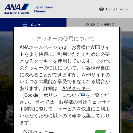
North America
空席照会・予約
メニュー
クッキーの使用について
ANAホームページでは、お客様にWEBサイ
トをより快適にご利用いただくために必要
となるクッキーを使用しています。その他
のクッキーの使用について、お客様が自由
おすすめの旅
に決めることができますが、WEBサイトの
錦帯橋と清流のまち 岩国
いくつかの機能が享受できなくなる場合が
あります。詳細は、
ANAクッキー
旅のアイデア
岩国錦帯橋空港から
（Cookie）ポリシーについて
をご覧くだ
さい。 当社では、お客様の当社ウェブサイ
岩国・宮島を
巡る
ト閲覧に際して、サービスを快適にご利用
行き先
おすすめの旅
いただくために以下の情報を収集しており
ます。
必須クッキー