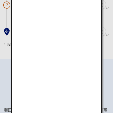
宮島
7
車とフェリーで約1時間10分
岩国錦帯橋空港
移動時間は目安として参考にしてください
行き方
羽田空港から約1時間30分で岩国錦帯橋空港へ。岩国錦帯