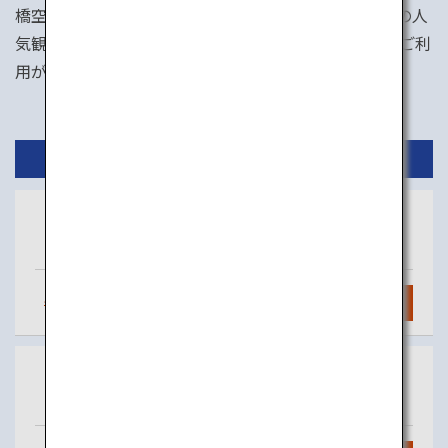
橋空港からはレンタカーでの移動が便利です。広島県の人
気観光地である宮島を訪れる際も、岩国錦帯橋空港のご利
用がおすすめです。
国内線
東京
岩国
（羽田）
毎日
5
便
検索
沖縄
岩国
（那覇）