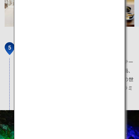
地底王国「美川ムーバレー」
鉱山跡地に伝説のムー大陸をイメージした冒険テー
マパーク。地底空間には巨大な石像、神殿や壁画、
幻想的な光を放つ地底湖が現れ、ロマンと空想の世
界を冒険できます。レストランのイチ押し「ピラミ
ッドカレー」が大人気。