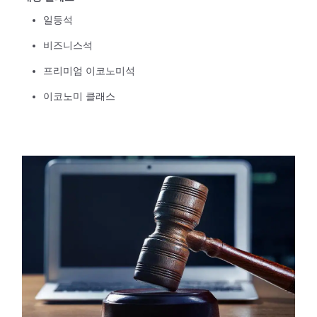
일등석
비즈니스석
프리미엄 이코노미석
이코노미 클래스