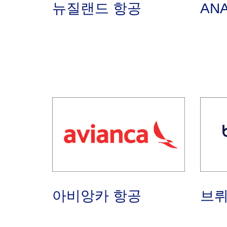
뉴질랜드 항공
AN
아비앙카 항공
브뤼