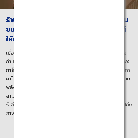
ร้านค้าที่พิพิธภัณฑ์นั้นมีกำแพงการ์ตูนญี่ปุ่น
ขนาดยักษ์ที่มีสินค้ามากมายของพิพิธภัณฑ์
ให้เลือกดู
เมื่อท่านผ่านทางเข้าไป ท่านจะได้เห็นฉากที่มีชื่อเสียงอยู่เต็มทั้ง
กำแพงที่สูงประมาณ 10 เมตรและกว้างประมาณ 7 เมตร กำแพง
การ์ตูนญี่ปุ่นยักษ์ เต็มไปด้วยงานศิลปะชิ้นเอกของญี่ปุ่นโดย ทา
คาโอะ ยางุจิ และศิลปินในอาคิตะท่านอื่นๆ ต้อนรับผู้เยี่ยมชมด้วย
พลังอันล้นเหลือ ในร้านค้าที่พิพิธภัณฑ์ที่อยู่ข้างใต้ ผู้เยี่ยมชม
สามารถเลือกซื้อสินค้าอันเป็นเอกลักษณ์ของพิพิธภัณฑ์เพื่อ
รำลึกถึงความทรงจำที่ได้รับจากการมาเยี่ยมที่แห่งนี้ ซึ่งรวมไปถึง
ภาพพิมพ์ด้วย