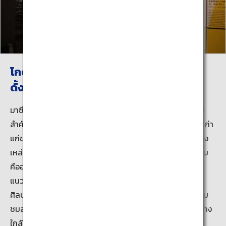
โกดังที่คึกคักแห่งนี้เก็บรักษางานศิลปะ
ดั้งเดิมที่ล้ำค่าไว้
มาซึดะ ที่ตั้งของพิพิธภัณฑ์ศิลปะการ์ตูนญี่ปุ่น เป็นหนึ่งในย่าน
สำคัญที่ควรค่าแก่การอนุรักษ์ในหมวดกลุ่มอาคารวัฒนธรรมเก่า
แก่ของญี่ปุ่น ที่ประกอบขึ้นจากทิวทัศน์ของแถบอาคารบ้านของ
เหล่าพ่อค้าแม่ค้ากับโกดังด้านใน ในโกดังนั้นมีงานศิลปะดั้งเดิม
คืออาคารสมัยใหม่ที่สร้างขึ้นจากโกดังเหล่านี้ แนวคิดที่เป็น
แนวทางของ มังงะโนะคุระ (โกดังการ์ตูนญี่ปุ่น) ในพิพิธภัณฑ์
ศิลปะการ์ตูนญี่ปุ่นคือโกดังของงานอันชวนจับตามองนี้ ผู้เยี่ยม
ชมสามารถดูงานที่เก็บรักษาผ่านกระจกหน้าต่างและเข้าชมอย่าง
ใกล้ชิดและสัมผัสตัวตนของศิลปะดั้งเดิม ภาพดิจิตอลราย