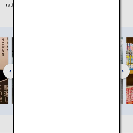
เสน่ห์ของการ์ตูนญี่ปุ่นแก่ทั่วโลก