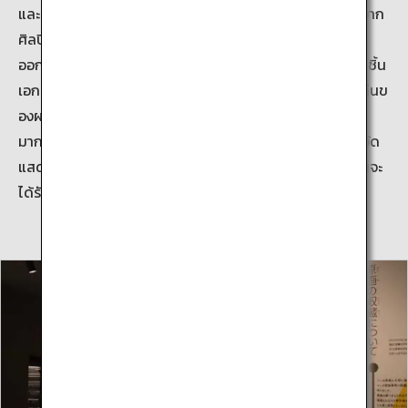
และความงามที่เหลือล้นที่ชิ้นงานศิลปะดั้งเดิมมี และพลังงานจาก
ศิลปินที่ใส่ลงไปในผลงาน เสน่ห์ดึงดูดของการ์ตูนญี่ปุ่นจึงสื่อ
ออกไปทั่วโลก ห้องจัดแสดงนิทรรศการถาวรจัดแสดงผลงานชิ้น
เอกดั้งเดิมและฉากที่มีชื่อเสียง ช่วยให้ผู้เยี่ยมชมได้รู้สึกถึงแก่นข
องผลงานได้อย่างใกล้ชิด จากงานศิลปะที่สร้างขึ้นโดยศิลปิน
มากกว่า 100 คน มีผลงานของ 74 คนที่จะเลือกมาหมุนเวียนจัด
แสดงอย่างสม่ำเสมอ ไม่ว่าเมื่อใดก็ตามที่ท่านมาเยี่ยมชม ท่านจะ
ได้รับประสบการณ์ใหม่และพบกับงานศิลปะใหม่เสมอ