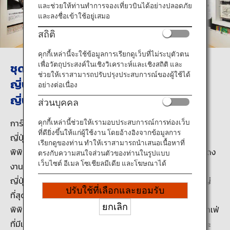
ข้อมูลการเดินทาง
และช่วยให้ท่านทำการจองเที่ยวบินได้อย่างปลอดภัย
และลงชื่อเข้าใช้อยู่เสมอ
สถิติ
บริการ ANA
คุกกี้เหล่านี้จะใช้ข้อมูลการเรียกดูเว็บที่ไม่ระบุตัวตน
ชุดสะสมศิลปะแบบดั้งเดิมที่ใหญ่ที่สุดใน
เพื่อวัตถุประสงค์ในเชิงวิเคราะห์และเชิงสถิติ และ
ช่วยให้เราสามารถปรับปรุงประสบการณ์ของผู้ใช้ได้
ญี่ปุ่น: พิพิธภัณฑ์ศิลปะการ์ตูนญี่ปุ่นของ
ปิด
อย่างต่อเนื่อง
ญี่ปุ่นแห่งแรกในโยโคเตะ จังหวัดอาคิตะ
ส่วนบุคคล
การ์ตูนญี่ปุ่นได้กลายเป็นหนึ่งในวัฒนธรรมอันเป็นที่รู้จักของ
คุกกี้เหล่านี้ช่วยให้เรามอบประสบการณ์การท่องเว็บ
ที่ดียิ่งขึ้นให้แก่ผู้ใช้งาน โดยอ้างอิงจากข้อมูลการ
ญี่ปุ่น พิพิธภัณฑ์ศิลปะการ์ตูนญี่ปุ่นโยโคเตะ มาซึดะเป็น
เรียกดูของท่าน ทำให้เราสามารถนำเสนอเนื้อหาที่
พิพิธภัณฑ์ที่อุทิศให้กับการ์ตูนญี่ปุ่นอย่างเต็มเปี่ยม ที่นี่จัดแสดง
ตรงกับความสนใจส่วนตัวของท่านในรูปแบบ
เว็บไซต์ อีเมล โซเชียลมีเดีย และโฆษณาได้
งานต้นฉบับที่วาดโดยศิลปินนักเขียนการ์ตูนที่โดดเด่นทั้งใน
ญี่ปุ่นและต่างชาติ พิพิธภัณฑ์ชุดสะสมศิลปะแบบดั้งเดิมที่ใหญ่
ปรับใช้ที่เลือกและยอมรับ
ที่สุดในญี่ปุ่นด้วยงานเขียนจำนวนมากกว่า 480,000 ชิ้น
ยกเลิก
พิพิธภัณฑ์เองยังมีมุมที่นำเสนอวัฒนธรรมการ์ตูนญี่ปุ่นและคาเฟ่
ที่มีเมนูอาหารธีมการ์ตูนญี่ปุ่นด้วย พิพิธภัณฑ์สื่อความงามและ