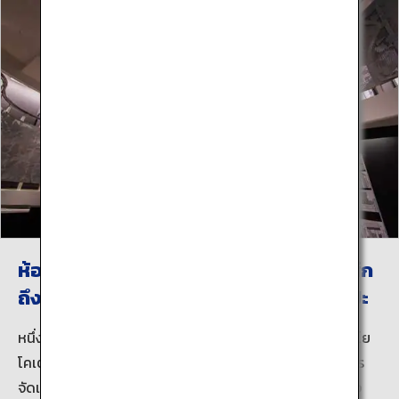
ห้องจัดแสดงนิทรรศการถาวรทำให้ท่านรู้สึก
ถึงความคงอยู่และกระแสที่ไหลไปของศิลปะ
หนึ่งในลักษณะพิเศษเฉพาะของพิพิธภัณฑ์ศิลปะการ์ตูนญี่ปุ่นโย
โคเตะ มาซึดะคือความพยายามที่ใส่ลงไปในการสนทนาและการ
จัดแสดงงานเขียนดั้งเดิมที่ถูกเก็บรักษาเป็นอย่างดี ด้วยพลัง