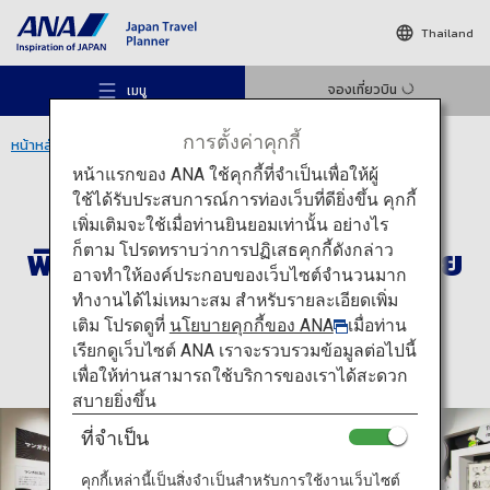
Thailand
จองเที่ยวบิน
เมนู
การตั้งค่าคุกกี้
หน้าหลัก
ภูมิภาคโทโฮคุ
พิพิธภัณฑ์ศิลปะการ์ตูนญี่ปุ่นโยโคเตะ มาซึดะ
หน้าแรกของ ANA ใช้คุกกี้ที่จำเป็นเพื่อให้ผู้
ใช้ได้รับประสบการณ์การท่องเว็บที่ดียิ่งขึ้น คุกกี้
วัฒนธรรม
อาคิตะ
เพิ่มเติมจะใช้เมื่อท่านยินยอมเท่านั้น อย่างไร
พิพิธภัณฑ์ศิลปะการ์ตูนญี่ปุ่นโย
ก็ตาม โปรดทราบว่าการปฏิเสธคุกกี้ดังกล่าว
สถานที่แนะนำ
อาจทำให้องค์ประกอบของเว็บไซต์จำนวนมาก
โคเตะ มาซึดะ
ทำงานได้ไม่เหมาะสม สำหรับรายละเอียดเพิ่ม
เติม โปรดดูที่
นโยบายคุกกี้ของ ANA
เมื่อท่าน
ไอเดียท่องเที่ยว
เรียกดูเว็บไซต์ ANA เราจะรวบรวมข้อมูลต่อไปนี้
เพื่อให้ท่านสามารถใช้บริการของเราได้สะดวก
สบายยิ่งขึ้น
เส้นทาง
ที่จำเป็น
คุกกี้เหล่านี้เป็นสิ่งจำเป็นสำหรับการใช้งานเว็บไซต์