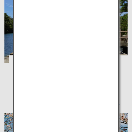
สึชิมะและอิกิ: หมู่เกาะลึกลับชวนฝันถึงอดีต
นางาซากิ
สัมผัสความงามของธรรมชาติและประวัติศาสตร์ญี่ปุ่น
โบราณบนเกาะห่างไกลของนางาซากิ ที่ซึ่งธรรมชาติยังคง
สดใส