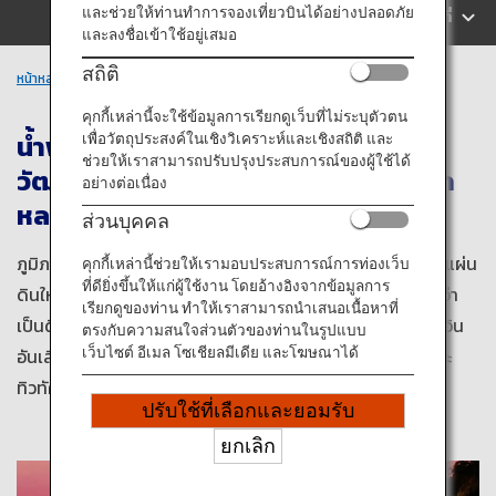
ข้อมูลการเดินทาง
และช่วยให้ท่านทำการจองเที่ยวบินได้อย่างปลอดภัย
ค้นหาตามพื้นที่
และลงชื่อเข้าใช้อยู่เสมอ
สถิติ
บริการ ANA
หน้าหลัก
ภูมิภาคคิวชู
คุกกี้เหล่านี้จะใช้ข้อมูลการเรียกดูเว็บที่ไม่ระบุตัวตน
น้ำพุร้อนที่อุดมสมบูรณ์พร้อมกับ
เพื่อวัตถุประสงค์ในเชิงวิเคราะห์และเชิงสถิติ และ
ช่วยให้เราสามารถปรับปรุงประสบการณ์ของผู้ใช้ได้
วัฒนธรรมและอาหารท้องถิ่นหลากหลาก
ปิด
อย่างต่อเนื่อง
หลาย
ส่วนบุคคล
ภูมิภาคคิวชู คือ ภูมิภาคที่อยู่ตอนตะวันตกเฉียงใต้สุดแห่งเกาะแผ่น
คุกกี้เหล่านี้ช่วยให้เรามอบประสบการณ์การท่องเว็บ
ที่ดียิ่งขึ้นให้แก่ผู้ใช้งาน โดยอ้างอิงจากข้อมูลการ
ดินใหญ่ทั้งสี่แห่งญี่ปุ่น ภูมิภาคนี้ยังเป็นที่รู้จักอย่างแพร่หลายว่า
เรียกดูของท่าน ทำให้เราสามารถนำเสนอเนื้อหาที่
เป็นดินแดนแห่งน้ำพุร้อน และมีรีสอร์ทเบปปุ คุโรคาวะ และยูฟูอิน
ตรงกับความสนใจส่วนตัวของท่านในรูปแบบ
อันเลื่องชื่อ ท่านสามารถเพลิดเพลินกับน้ำใสเปี่ยมคุณภาพและ
เว็บไซต์ อีเมล โซเชียลมีเดีย และโฆษณาได้
ทิวทัศน์อันน่าประทับใจ
ปรับใช้ที่เลือกและยอมรับ
ยกเลิก