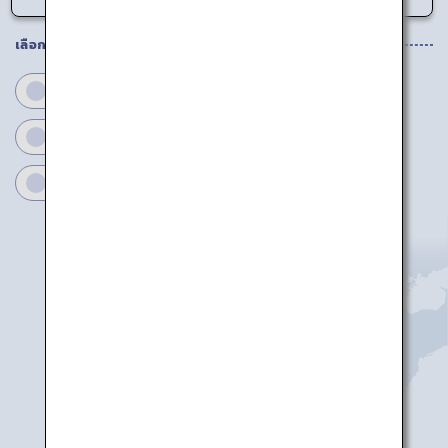
เลือกพื้นที่ที่ท่านต้องการ
ฟุกุโอกะ
ซากะ
นางาซากิ
คุมาโมโตะ
โออิตะ
มิยาซากิ
คาโกชิม่า
สึชิมะ
ฟุกุโอกะ
อิกิ
คิตะคิวชู
โออิตะ
ซากะ
คุมาโมโตะ
นางาซากิ