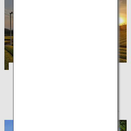
การเดินทางย้อนเวลาและวัฒนธรรมแห่งซากะ
ซากะ
สัมผัสบรรยากาศแห่งวันวานในซากะท่ามกลางธรรมชาติ
สถานที่แห่งนี้เต็มไปด้วยวัฒนธรรมดั้งเดิมที่ยังคงมีชีวิตชีวา