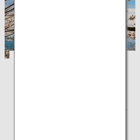
คาโกชิม่าและยาคุชิมะ: เดินทางมาสัมผัสมนต์
เสน่ห์แห่งภูเขาไฟและผืนป่าโบราณ
คาโกชิม่า
สัมผัสพลังแห่งผืนโลก ท้องทะเล และผู้คนในคาโกชิม่า