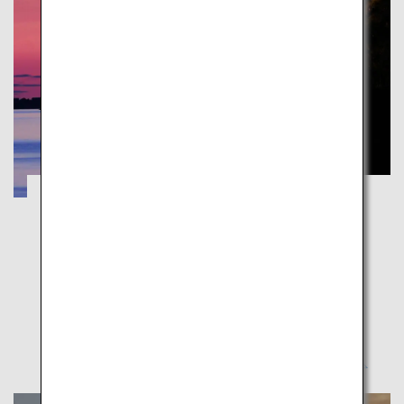
อามะคุสะแห่งคุมาโมโตะ แหล่งมรดกโลก:
สัมผัสคริสต์ศาสนิกชนซ่อนเร้น วัฒนธรรม
และธรรมชาติ
คุมาโมโตะ
อามะคุสะประกอบด้วยหมู่เกาะขนาดแตกต่างกัน 120 แห่ง
สัมผัสกับ “หมู่เกาะแห่งการอธิษฐาน” ทางประวัติศาสตร์นี้