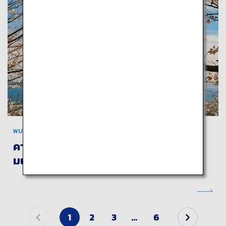
พบกับมรดกโลกแห่งคาโกชิม่า
คาโกชิม่าและยาคุชิมะ: เดินทางมาสัมผัส
มนต์เสน่ห์แห่งภูเขาไฟและผืนป่าโบราณ
1
2
3
…
6