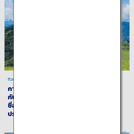
ทิวทัศน์สุดแสนงดงามของคุมาโมโตะ
การท่องเที่ยวในคุมาโมโตะจะพาคุณมาพบ
กับทิวทัศน์อันน่าตื่นตาตื่นใจ บ่อน้ำพุร้อน
ชื่อดังระดับโลก และมรดกทาง
ประวัติศาสตร์อันยาวนานของอะโสะ