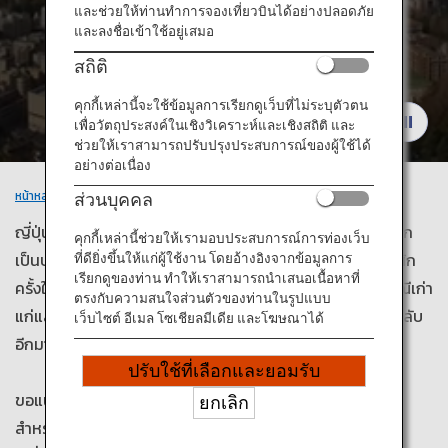
ข้อมูลการเดินทาง
และช่วยให้ท่านทำการจองเที่ยวบินได้อย่างปลอดภัย
และลงชื่อเข้าใช้อยู่เสมอ
สถิติ
บริการ ANA
สถานที่แนะนำ
คุกกี้เหล่านี้จะใช้ข้อมูลการเรียกดูเว็บที่ไม่ระบุตัวตน
เพื่อวัตถุประสงค์ในเชิงวิเคราะห์และเชิงสถิติ และ
ช่วยให้เราสามารถปรับปรุงประสบการณ์ของผู้ใช้ได้
ปิด
อย่างต่อเนื่อง
หน้าหลัก
สถานที่แนะนำ
ส่วนบุคคล
ญี่ปุ่นเป็นหนึ่งในจุดหมายปลายทางการท่องเที่ยวชั้นนำของโลก
คุกกี้เหล่านี้ช่วยให้เรามอบประสบการณ์การท่องเว็บ
เป็นประเทศที่มีทิวทัศน์และสถานที่น่าประทับใจซึ่งควรมาเยือนสัก
ที่ดียิ่งขึ้นให้แก่ผู้ใช้งาน โดยอ้างอิงจากข้อมูลการ
เรียกดูของท่าน ทำให้เราสามารถนำเสนอเนื้อหาที่
ครั้งในชีวิต จากเหนือจรดใต้ ธรรมชาติอันแสนงดงาม ประเพณีเก่า
ตรงกับความสนใจส่วนตัวของท่านในรูปแบบ
แก่และประเภณีสมัยใหม่แห่งญี่ปุ่น นอกจากนั้นยังมีสถานที่ลึกลับ
เว็บไซต์ อีเมล โซเชียลมีเดีย และโฆษณาได้
อีกมากมาย
ปรับใช้ที่เลือกและยอมรับ
ขอแนะนำสถานที่ท่องเที่ยวยอดนิยมและการเดินทางต้นแบบ
ยกเลิก
สำหรับเพลิดเพลินไปกับแต่ละเมือง และเราสามารถเตรียมตั๋ว