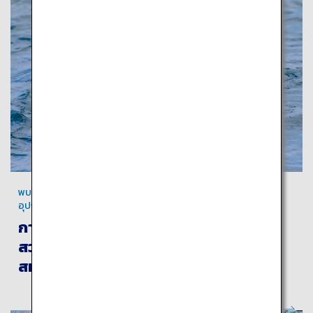
พบกับ “อามะ” หญิงชาวประมงแบบดั้งเดิมในโทบะ ที่ดำน้ำโดยไม่ใช้
อุปกรณ์
การเดินทางขนานแท้ เพื่อสัมผัสกับทะเลที่
สวยงาม และทรัพยากรประมงที่อุดม
สมบูรณ์ของโทบะ