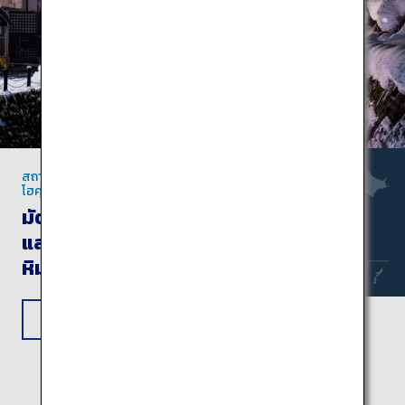
สถานที่ท่องเที่ยวยอดนิยมในฤดูหนาวแห่งโท
โฮคุ
มัตสึชิมะ กินซังออนเซน
และซาโอะ: สัมผัสทิวทัศน์
หิมะละลานตา
ดูข้อมูลการเดินทาง