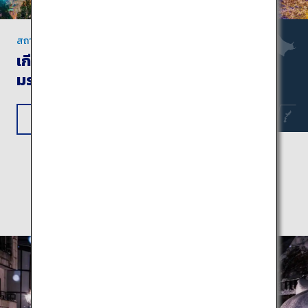
สถานที่ท่องเที่ยวที่ห้ามพลาดในคันไซ
เกียวโตและนาระ: แหล่ง
มรดกโลกยูเนสโก
ดูข้อมูลการเดินทาง