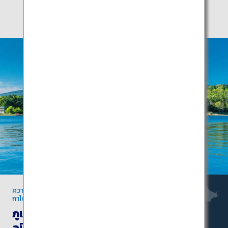
ความสนุกสนานในหน้าร้อนในยามานาชิและนา
กาโน่
ภูเขาไฟฟูจิและเจแปนแอ
ลป์: การผจญภัยกลางแจ้ง