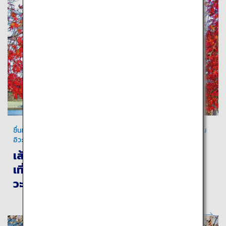
ชื่นชมทิวทัศน์อันงดงามแห่งสะพานคินไตเคียวและสายน้ำใสบริสุทธิ์ใน
อิวะคุนิ
เส้นทางที่แนะนำ สำหรับการเดินทางท่อง
เที่ยวในอิวะคุนิและมิยาจิมะ จากสนามบินอิ
วะคุนิคินไตเคียว