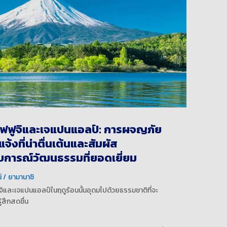
ไฟฟูจิและเจแปนแอลป์: การผจญภัย
จ้งที่น่าตื่นเต้นและสัมผัส
การณ์วัฒนธรรมที่ยอดเยี่ยม
่
ยามานาชิ
ูจิและเจแปนแอลป์ในฤดูร้อนนั้นอุดมไปด้วยธรรมชาติที่จะ
ู้สึกสดชื่น