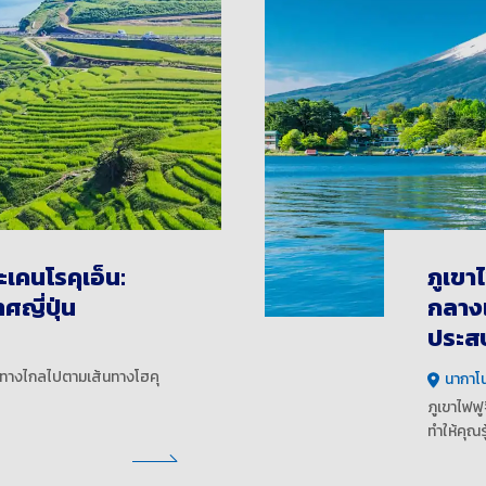
เคนโรคุเอ็น:
ภูเขา
ศญี่ปุ่น
กลางแ
ประสบ
ยวทางไกลไปตามเส้นทางโฮคุ
นากาโน
ภูเขาไฟฟ
ทำให้คุณร