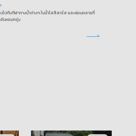
ะ
ินไปกับกีฬาทางน้ำต่างๆ ในน้ำใสสีสดใส และผ่อนคลายที่
วอันหอมกรุ่น