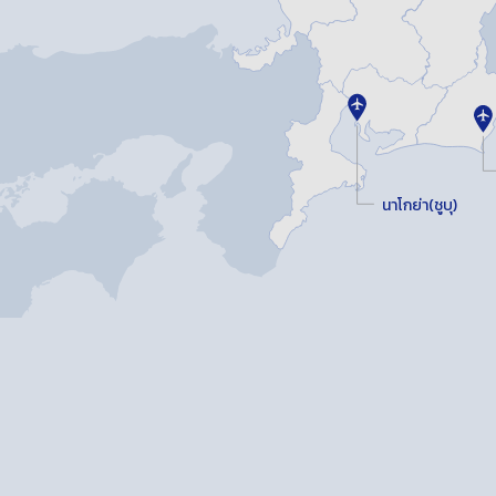
นาโกย่า(ชูบุ)