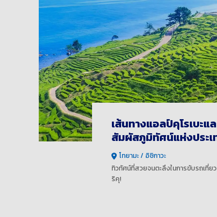
เส้นทางแอลป์คุโรเบะและ
สัมผัสภูมิทัศน์แห่งประเท
โทยามะ
อิชิกาวะ
ทิวทัศน์ที่สวยจนตะลึงในการขับรถเที่
ริคุ!