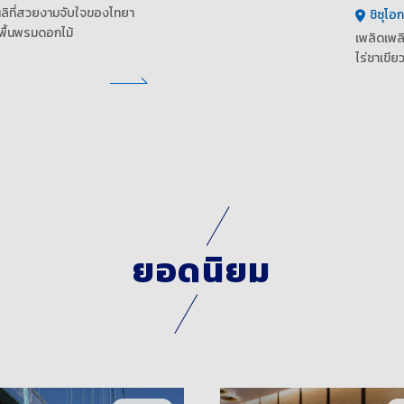
ผลิที่สวยงามจับใจของโทยา
ชิซุโอก
พื้นพรมดอกไม้
เพลิดเพล
ไร่ชาเขีย
ยอดนิยม