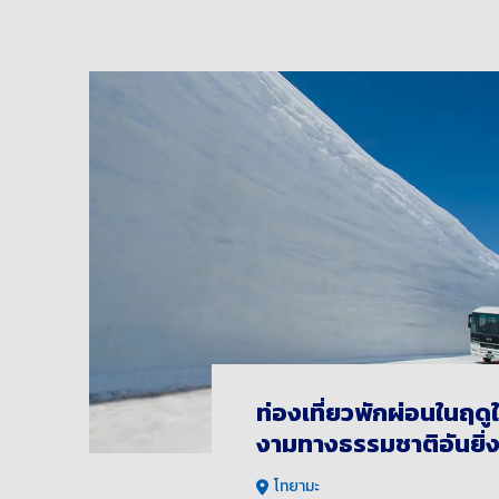
ท่องเที่ยวพักผ่อนในฤดู
งามทางธรรมชาติอันยิ
โทยามะ