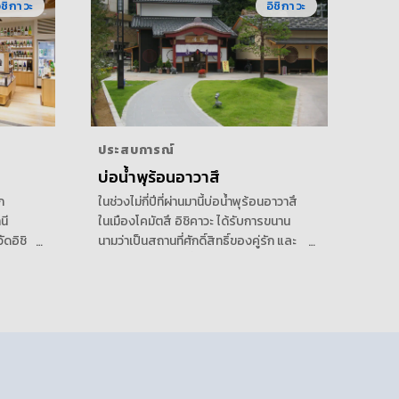
ิชิกาวะ
อิชิกาวะ
ประสบการณ์
บ่อน้ำพุร้อนอาวาสึ
ก
ในช่วงไม่กี่ปีที่ผ่านมานี้บ่อน้ำพุร้อนอาวาสึ
นี
ในเมืองโคมัตสึ อิชิคาวะ ได้รับการขนาน
ดอิชิ
นามว่าเป็นสถานที่ศักดิ์สิทธิ์ของคู่รัก และ
องถิ่น
ได้กลายเป็นสถานที่ยอดนิยมสำหรับคู่รัก
าวะ จิ
ท่านสามารถเข้าถึงน้ำพุร้อนได้อย่าง
ิ่นขอ
ง่ายดาย โดยการเดินทางด้วยรถยนต์ 20
ดื่มที่
นาทีจากสถานี