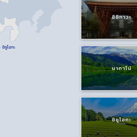
อิชิกาวะ
ชิซูโอกะ
นากาโน่
ชิซูโอกะ