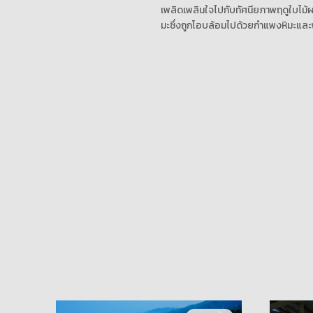
เพลิดเพลินใจไปกับทัศนียภาพฤดูใบไม้
มะซึ่งถูกโอบล้อมไปด้วยกำแพงหิมะและ