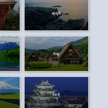
ฟุคุอิ
กิฟุ
ไอจิ