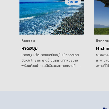
โทยามะ
กิจกรรม
กิจกรร
หาดฮิซุย
Mishi
หาดฮิซุยหรือหาดหยกนั้นอยู่ในเมืองอาซาฮิ
Mishima 
จังหวัดโทยามะ หาดนี้เป็นสถานที่ที่สวยงาม
สะพานแขวน
พร้อมด้วยน้ำทะเลสีเขียวและหาดทรายที่
สถานที่ให
ทอดยาวจากตะวันตกสู่ตะวันออก และยาว
ประทานอ
ประมาณ 4 กิโลเมตร หาดฮิซุยที่ได้รับการ
ถิ่น อย่า
ตั้งชื่อตามหินหยกที่ถูกคลื่นซัดสาดขึ้นฝั่งนี้
ชิ้นทอด 
นั้นเป็นสถานที่ยอดนิยมในการว่ายน้ำในช่วง
นี้เข้าถึ
ฤดูร้อน เช่นเดียวกับการค้นหาหยกที่ริมหาด
สถานที่ที่
อย่างสะด
เที่ยวที่ไ
และฮาโกเ