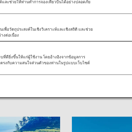
บไซต์และช่วยให้ท่านทำการจองเที่ยวบินได้อย่างปลอดภัย
ัวตนเพื่อวัตถุประสงค์ในเชิงวิเคราะห์และเชิงสถิติ และช่วย
างต่อเนื่อง
ี่หิมะตกและเขตอบอุ่น
ี่ดียิ่งขึ้นให้แก่ผู้ใช้งาน โดยอ้างอิงจากข้อมูลการ
ที่ตรงกับความสนใจส่วนตัวของท่านในรูปแบบเว็บไซต์
กเป็นฝั่งตะวันออกและตะวันตก พื้นที่ดังกล่าวมีวัฒนธรรมทางทะเลจากกระ
นชายฝั่งมหาสมุทรแปซิฟิก และยังมีวัฒนธรรมทางภูเขาที่เกิดขึ้นจาก
มเพลิดเพลินจากภูมิภาคนี้ได้หลากหลายรูปแบบ