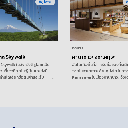
ชิซูโอกะ
อ
ม
อาหาร
ma Skywalk
คานาซาวะ จิซะเคกุระ
Skywalk ในจังหวัดชิซูโอกะเป็น
อันโตะคือพื้นที่สำหรับซื้อของที่ระลึ
ที่ยาวที่สุดในญี่ปุ่น และยังมี
ภายในคานาซาวะ ฮิยะคุบังไก ในสถา
้ท่านได้เลือกซื้อสินค้าและรับ
Kanazawa ในเมืองคานาซาวะ จังหวั
าหารกลางวัน รวมถึงอาหารท้อง
คาวะ หากท่านวางแผนที่จะซื้อสาเกท้
งเช่น เครื่องแกงตรามิชิมะและลูก
เป็นของที่ระลึก ท่านควรซื้อที่คานาซ
สะพานแขวนสำหรับคนเดินเท้าแห่ง
ซะเคกุระ ท่านสามารถดื่มสาเกท้องถ
งได้โดยง่ายทั้งทางรถยนต์และรถไฟ
งอิชิคาวะได้ตามสบาย ลองชิมเครื่อง
ได้รับความนิยมแห่งนี้เข้าถึงได้
บาร์สาเกท้องถิ่นภายในอาคาร
วก ใกล้กับบริเวณแหล่งท่อง
ด้รับความนิยมของญี่ปุ่น เช่น อิซุ
นะ