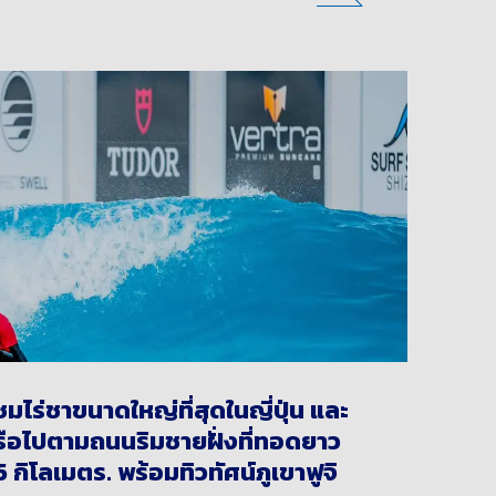
วชมไร่ชาขนาดใหญ่ที่สุดในญี่ปุ่น และ
รือไปตามถนนริมชายฝั่งที่ทอดยาว
5 กิโลเมตร. พร้อมทิวทัศน์ภูเขาฟูจิ