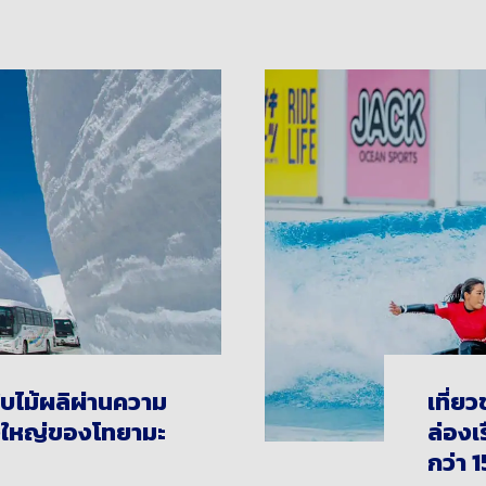
ใบไม้ผลิผ่านความ
เที่ย
่งใหญ่ของโทยามะ
ล่องเ
กว่า 1