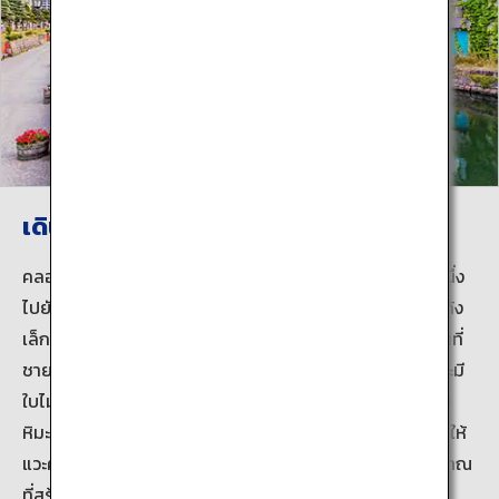
เดินเล่นชมวิวได้ทุกฤดูกาล
คลองโอตารุทอดยาวถึง 1,140 เมตร การใช้เวลาเดินจากฝั่งหนึ่ง
ไปยังอีกฝั่งจะใช้เวลาประมาณ 20 นาที คลองแห่งนี้มีรูปทรงโค้ง
เล็กน้อยแทนที่จะเป็นเส้นตรง เนื่องจากเกิดขึ้นโดยการถมพื้นที่
ชายฝั่ง ต้นซากุระในฤดูใบไม้ผลิ ลมเย็นพัดผ่านในฤดูร้อน และมี
ใบไม้หลากสีในช่วงฤดูใบไม้ร่วง ตามด้วยทิวทัศน์ที่เต็มไปด้วย
หิมะอันงดงามในฤดูหนาว ในขณะสำรวจพื้นที่รอบข้าง อย่าลืมให้
แวะคาเฟ่และร้านอาหารที่ดัดแปลงมาจากอาคารและโกดังโบราณ
ที่สร้างด้วยอิฐ