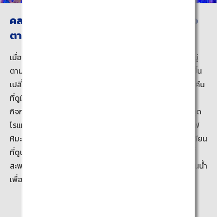
คลองสีน้ำเงินและเส้นทางชมแสงไฟหิมะโอ
ตารุ
เมื่อช่วงเวลากลางคืนมาเยือน โคมไฟแก๊สจำนวน 63 ดวงที่อยู่
ตามแนวคลอง รวมถึงโกดังที่ประดับด้วยแสงไฟจะส่องสว่างขึ้น
เปลี่ยนบรรยากาศตอนกลางวันให้เป็นฉากของช่วงเวลากลางคืน
ที่ดูมีเสน่ห์ กิจกรรมประดับไฟจะจัดขึ้นทุกฤดูหนาว ซึ่งรวมถึง
กิจกรรม “คลองสีน้ำเงิน” (The Blue Canal) ที่แสงสีน้ำเงินสุด
โรแมนติกสาดส่องลงบนผืนน้ำ และกิจกรรมเส้นทางชมแสงไฟ
หิมะ (Otaru Snow Light Path) ที่ประดับประดาไปด้วยแสงเทียน
ที่ดูนุ่มนวล คุณสามารถเพลิดเพลินกับวิวแสนตระการตาได้ที่
สะพานหรือทางเดินเท้า หรือจะล่องเรือเพื่อชมความงามของผืนน้ำ
เพื่อสร้างโมเมนต์พิเศษขึ้นก็ได้