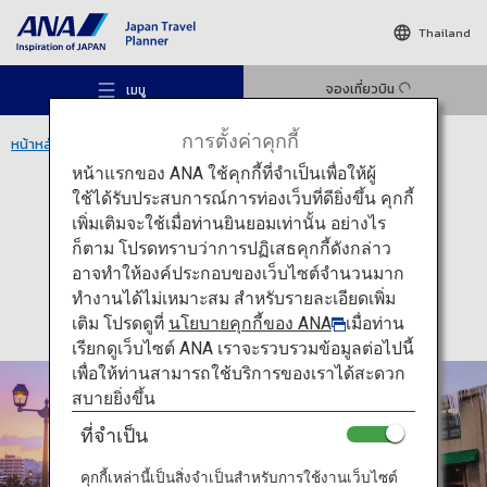
Thailand
จองเที่ยวบิน
เมนู
การตั้งค่าคุกกี้
หน้าหลัก
ภูมิภาคฮอกไกโด
คลองโอตารุ
หน้าแรกของ ANA ใช้คุกกี้ที่จำเป็นเพื่อให้ผู้
ใช้ได้รับประสบการณ์การท่องเว็บที่ดียิ่งขึ้น คุกกี้
กิจกรรม
ฮอกไกโด
เพิ่มเติมจะใช้เมื่อท่านยินยอมเท่านั้น อย่างไร
คลองโอตารุ
ก็ตาม โปรดทราบว่าการปฏิเสธคุกกี้ดังกล่าว
สถานที่แนะนำ
อาจทำให้องค์ประกอบของเว็บไซต์จำนวนมาก
ทำงานได้ไม่เหมาะสม สำหรับรายละเอียดเพิ่ม
เติม โปรดดูที่
นโยบายคุกกี้ของ ANA
เมื่อท่าน
ไอเดียท่องเที่ยว
เรียกดูเว็บไซต์ ANA เราจะรวบรวมข้อมูลต่อไปนี้
เพื่อให้ท่านสามารถใช้บริการของเราได้สะดวก
สบายยิ่งขึ้น
เส้นทาง
ที่จำเป็น
คุกกี้เหล่านี้เป็นสิ่งจำเป็นสำหรับการใช้งานเว็บไซต์