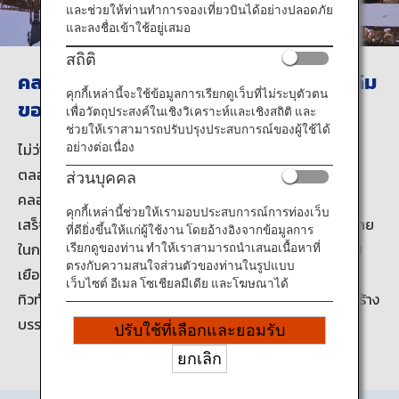
ข้อมูลการเดินทาง
และช่วยให้ท่านทำการจองเที่ยวบินได้อย่างปลอดภัย
และลงชื่อเข้าใช้อยู่เสมอ
สถิติ
บริการ ANA
คลองยุคเก่าที่อนุรักษ์ทัศนียภาพแบบดั้งเดิม
คุกกี้เหล่านี้จะใช้ข้อมูลการเรียกดูเว็บที่ไม่ระบุตัวตน
ของฮอกไกโดเอาไว้
เพื่อวัตถุประสงค์ในเชิงวิเคราะห์และเชิงสถิติ และ
ช่วยให้เราสามารถปรับปรุงประสบการณ์ของผู้ใช้ได้
ปิด
ไม่ว่าจะถ่ายรูปจากมุมไหนก็งดงามด้วยโกดังที่ทำขึ้นจากอิฐ
อย่างต่อเนื่อง
ตลอดแนวคลองโอตารุ
ส่วนบุคคล
คลองแห่งนี้สร้างขึ้นสำหรับเรือขนสินค้าขนาดเล็ก โดยสร้าง
คุกกี้เหล่านี้ช่วยให้เรามอบประสบการณ์การท่องเว็บ
เสร็จในปี ค.ศ. 1923 ในปัจจุบันคลองแห่งนี้ได้กลายเป็นจุดหมาย
ที่ดียิ่งขึ้นให้แก่ผู้ใช้งาน โดยอ้างอิงจากข้อมูลการ
ในการท่องเที่ยวที่โด่งดัง พร้อมมีทางเดินเท้าให้กับผู้ที่มาเยี่ยม
เรียกดูของท่าน ทำให้เราสามารถนำเสนอเนื้อหาที่
ตรงกับความสนใจส่วนตัวของท่านในรูปแบบ
เยือน
เว็บไซต์ อีเมล โซเชียลมีเดีย และโฆษณาได้
ทิวทัศน์ที่เปลี่ยนไปในตอนค่ำ จะมีการจุดโคมไฟแก๊สขึ้นเพื่อสร้าง
บรรยากาศที่น่าหลงใหล
ปรับใช้ที่เลือกและยอมรับ
ยกเลิก