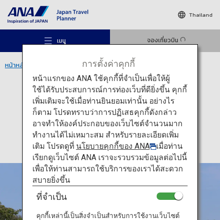
Thailand
จองเที่ยวบิน
เมนู
การตั้งค่าคุกกี้
หน้าหลัก
ภูมิภาคคันไซ
ปราสาทฮิเมจิ
หน้าแรกของ ANA ใช้คุกกี้ที่จำเป็นเพื่อให้ผู้
ใช้ได้รับประสบการณ์การท่องเว็บที่ดียิ่งขึ้น คุกกี้
วัฒนธรรม
เฮียวโงะ
เพิ่มเติมจะใช้เมื่อท่านยินยอมเท่านั้น อย่างไร
ปราสาทฮิเมจิ
ก็ตาม โปรดทราบว่าการปฏิเสธคุกกี้ดังกล่าว
สถานที่แนะนำ
อาจทำให้องค์ประกอบของเว็บไซต์จำนวนมาก
ทำงานได้ไม่เหมาะสม สำหรับรายละเอียดเพิ่ม
เติม โปรดดูที่
นโยบายคุกกี้ของ ANA
เมื่อท่าน
ไอเดียท่องเที่ยว
เรียกดูเว็บไซต์ ANA เราจะรวบรวมข้อมูลต่อไปนี้
เพื่อให้ท่านสามารถใช้บริการของเราได้สะดวก
สบายยิ่งขึ้น
เส้นทาง
ที่จำเป็น
คุกกี้เหล่านี้เป็นสิ่งจำเป็นสำหรับการใช้งานเว็บไซต์