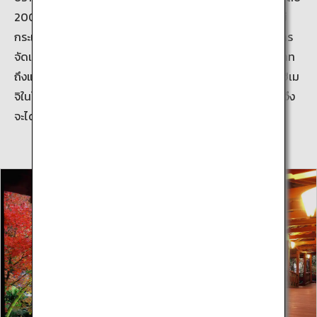
2009 ถึง 2015 และเปิดสู่สาธารณะอีกครั้งด้วยรูปลักษณ์ใหม่
กระเบื้องหลังคาสีตัดกันอย่างงดงามกับผนังสีขาว และยังมีการ
จัดแสดงกลไกลการป้องกันที่ละเอียดลออมากมายรอบปราสาท
ถึงแม้ว่าจะมองเห็นรูปร่างปราสาทราชวงศ์นี้ได้จากสถานี JR ฮิเม
จิในใจกลางเมืองฮิเมจิ แต่เมื่อมาเห็นตัวปราสาทอย่างใกล้ชิดจึง
จะได้สัมผัสถึงความยิ่งใหญ่นี้ได้อย่างแท้จริง