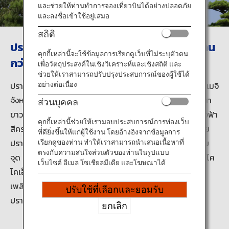
ข้อมูลการเดินทาง
และช่วยให้ท่านทำการจองเที่ยวบินได้อย่างปลอดภัย
และลงชื่อเข้าใช้อยู่เสมอ
สถิติ
บริการ ANA
ปราสาทฮิเมจิยังคงงดงามตระการตามานาน
คุกกี้เหล่านี้จะใช้ข้อมูลการเรียกดูเว็บที่ไม่ระบุตัวตน
กว่า 400 ปี
เพื่อวัตถุประสงค์ในเชิงวิเคราะห์และเชิงสถิติ และ
ช่วยให้เราสามารถปรับปรุงประสบการณ์ของผู้ใช้ได้
ปิด
ปราสาทมรดกโลกทางวัฒนธรรมของยูเนสโกตั้งอยู่ในเมืองฮิเมจิ
อย่างต่อเนื่อง
จังหวัดเฮียวโงะ หรือที่รู้จักกันในอีกชื่อหนึ่งว่าปราสาทนกกระสา
ส่วนบุคคล
ขาว เนื่องจากเป็นปราสาทสูงสีขาวบริสุทธิ์โดดเด่นตัดกับท้องฟ้า
คุกกี้เหล่านี้ช่วยให้เรามอบประสบการณ์การท่องเว็บ
สีคราม ราวกับว่าเป็นนกกระสาขาวกำลังโบยบิน ชื่นชมหอคอย
ที่ดียิ่งขึ้นให้แก่ผู้ใช้งาน โดยอ้างอิงจากข้อมูลการ
ปราสาทอันน่าอัศจรรย์และสำรวจสถานที่ท่องเที่ยวหลากหลาย
เรียกดูของท่าน ทำให้เราสามารถนำเสนอเนื้อหาที่
ตรงกับความสนใจส่วนตัวของท่านในรูปแบบ
จุด รวมไปถึงป้อมปราการต่างๆ เพื่อป้องกันการโจมตี ในสวนโค
เว็บไซต์ อีเมล โซเชียลมีเดีย และโฆษณาได้
โคเอ็นที่ตั้งอยู่ในลานของตำหนักด้านตะวันตกเดิม ท่านจะได้
เพลิดเพลินไปกับการรับประทานอาหารหรือดื่มชาขณะที่ชม
ปรับใช้ที่เลือกและยอมรับ
ปราสาทอันยิ่งใหญ่ได้
ยกเลิก