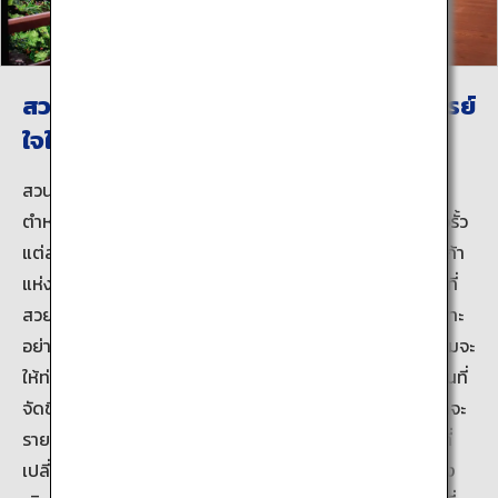
สวนโคโคเอ็นนี้ยังเป็นฉากหลังอันน่าอัศจรรย์
ใจให้กับปราสาทฮิเมจิ
สวนญี่ปุ่นขนาด 3.5 เฮกตาร์สร้างขึ้นในอาณาบริเวณที่เป็น
ตำหนักด้านตะวันตกเดิมของปราสาทฮิเมจิ ประตูเข้าออกหรือรั้ว
แต่ละแห่งที่ท่านเดินผ่านจะนำท่านไปยังสวนที่แตกต่างกันถึงเก้า
แห่งในรูปแบบที่แตกต่างกันออกไป ในฤดูใบไม้ผลิจะมีทิวทัศน์ที่
สวยสดงดงามของปราสาทควบคู่กับดอกซากุระบาน โดยเฉพาะ
อย่างยิ่งดอกซากุระพร้อมไฟแสงสีที่ส่องสว่างยามค่ำคืน พร้อมจะ
ให้ท่านได้ชื่นชมในระหว่างกิจกรรมเข้าชมดอกซากุระยามค่ำคืนที่
จัดขึ้นในช่วงเวลาจำกัด ในฤดูใบไม้ร่วง โถงทางเดินมุงหลังคาจะ
รายล้อมไปด้วยวิวทิวทัศน์ที่น่าอัศจรรย์ทั้งสองด้านด้วยใบไม้ที่
เปลี่ยนสีเป็นสีส้ม เหลือง และแดงที่จะชวนให้ท่านต้องตกตะลึง