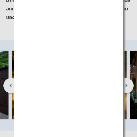
อนเซ็นได้ที่ออนเซ็นทั้ง 8 แห่งที่เบปปุ ฮัตโตะ ซึ่งมีความสวยงาม
ของโออิตะ จังหวัดแห่งออนเซ็น