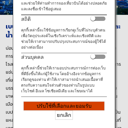
ข้อมูลการเดินทาง
และช่วยให้ท่านทำการจองเที่ยวบินได้อย่างปลอดภัย
และลงชื่อเข้าใช้อยู่เสมอ
สถิติ
บริการ ANA
เบปปุ โออิตะ - แหล่งน้ำพุร้อนที่มากที่สุดและ
คุกกี้เหล่านี้จะใช้ข้อมูลการเรียกดูเว็บที่ไม่ระบุตัวตน
น้ำพุร้อนที่ใหญ่ที่สุดในญี่ปุ่น
เพื่อวัตถุประสงค์ในเชิงวิเคราะห์และเชิงสถิติ และ
ช่วยให้เราสามารถปรับปรุงประสบการณ์ของผู้ใช้ได้
ปิด
บ่อน้ำพุร้อน 8 แห่งที่อยู่ภายในเมืองเบปปุ จังหวัดโออิตะ ได้รับ
อย่างต่อเนื่อง
การเรียกขานว่าเบปปุ ฮัตโตะ ซึ่งรวมไปถึงเบปปุ ออนเซ็นที่มี
ส่วนบุคคล
โรงแรมในบริเวณใกล้เคียงที่ต้อนรับนักท่องเที่ยวเข้ามาใช้บริการ
คุกกี้เหล่านี้ช่วยให้เรามอบประสบการณ์การท่องเว็บ
แช่น้ำพุร้อนในช่วงกลางวัน และคันนาวะ ออนเซ็นที่เป็นที่รู้จัก
ที่ดียิ่งขึ้นให้แก่ผู้ใช้งาน โดยอ้างอิงจากข้อมูลการ
เกี่ยวกับบ่อแช่น้ำร้อนคันนาวะ ท่านสามารถเพลิดเพลินไปกับ
เรียกดูของท่าน ทำให้เราสามารถนำเสนอเนื้อหาที่
ตรงกับความสนใจส่วนตัวของท่านในรูปแบบ
บรรยากาศในรูปแบบต่างๆ เนื่องจากที่นี่มีบ่อน้ำพุร้อนมากมาย
เว็บไซต์ อีเมล โซเชียลมีเดีย และโฆษณาได้
มาพร้อมวิวทิวทัศน์และลักษณะของน้ำพุร้อนที่ต่างกันไปภายใน
เมืองเดียว
ปรับใช้ที่เลือกและยอมรับ
เบปปุคือความภาคภูมิใจ “โออิตะ จังหวัดแห่งออนเซ็น” เพราะเป็น
ยกเลิก
แหล่งของบ่อน้ำพุร้อนมากมาย และมีปริมาณการผลิตน้ำพุร้อนที่
มากที่สุดในญี่ปุ่น ท่านสามารถสัมผัสถึงเสน่ห์ที่หลากหลายของอ