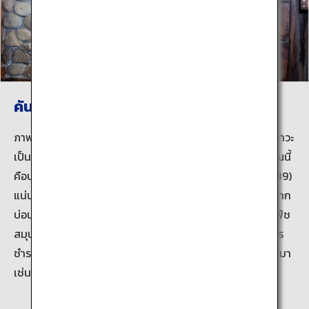
คันนาวะ ออนเซ็น
ภาพของไอน้ำที่ลอยสูงขึ้นไปยังท้องฟ้าจากถนนต่างๆ ในคันนาวะ
เป็นเอกลักษณ์ของเบปปุ “ห้องอบไอน้ำแห่งคันนาวะ” ในบริเวณนี้
คือบ่อน้ำพุร้อนที่ก่อสร้างโดยนักบวชอิปเปน โชนิน (1239-1289)
แน่นอนว่าคือคุณลักษณะที่เด่นที่สุดคือการอบไอน้ำที่ใช้ไอน้ำจาก
บ่อน้ำพุร้อนเพื่อผ่อนคลายร่างกาย เอนตัวลงบนว่านน้ำที่เป็นพืช
สมุนไพรประมาณ 10 นาที เพื่อให้ร่างกายขับเหงื่อออก เป็นการ
ชำระล้างร่างกายจากภายใน การอบไอน้ำเท้าก็ได้รับความนิยมมา
เช่นกัน