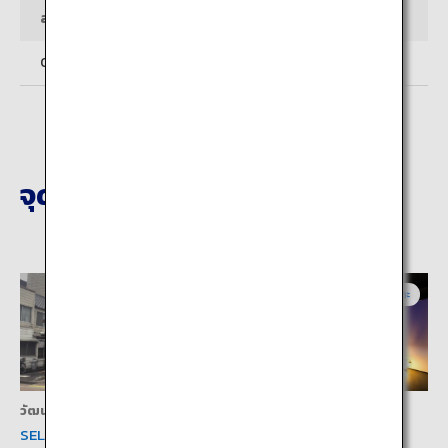
สอบถามข้อมูล
097-536-6250 (Tourism Oita)
จุดหมายปลายทางที่ใกล้เคียง
โออิตะ
โออิตะ
วัฒนธรรม
วัฒนธรรม
SELECT BEPPU
ฮามะวะคิ-โนะ-นางะยะ