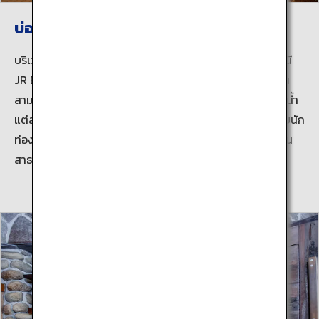
บ่อออนเซ็นเบปปุ
บริเวณน้ำพุร้อนแสนคลาสสิกที่มีอยู่ทั่วกลางเมืองรอบๆ สถานี
JR Beppu เดินทางไปได้โดยง่ายด้วยระบบขนส่งมวลชน ท่าน
สามารถเพลิดเพลินไปกับการเที่ยวชมสถานที่รอบๆ ห้องอาบน้ำ
แต่ละที่เพราะในบริเวณนี้มีโรงแรมและที่พักมากมายซึ่งต้อนรับนัก
ท่องเที่ยวที่ไม่เข้าพักให้ใช้บริการแช่น้ำพุร้อน และมีบ่อน้ำพุร้อน
สาธารณะที่คนท้องถิ่นมารวมตัวกัน