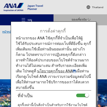
Thailand
จองเที่ยวบิน
เมนู
การตั้งค่าคุกกี้
หน้าหลัก
ภูมิภาคคิวชู
บ่อออนเซ็นเบปปุ
หน้าแรกของ ANA ใช้คุกกี้ที่จำเป็นเพื่อให้ผู้
ใช้ได้รับประสบการณ์การท่องเว็บที่ดียิ่งขึ้น คุกกี้
กิจกรรม
โออิตะ
เพิ่มเติมจะใช้เมื่อท่านยินยอมเท่านั้น อย่างไร
บ่อออนเซ็นเบปปุ
ก็ตาม โปรดทราบว่าการปฏิเสธคุกกี้ดังกล่าว
สถานที่แนะนำ
อาจทำให้องค์ประกอบของเว็บไซต์จำนวนมาก
ทำงานได้ไม่เหมาะสม สำหรับรายละเอียดเพิ่ม
เติม โปรดดูที่
นโยบายคุกกี้ของ ANA
เมื่อท่าน
ไอเดียท่องเที่ยว
เรียกดูเว็บไซต์ ANA เราจะรวบรวมข้อมูลต่อไปนี้
เพื่อให้ท่านสามารถใช้บริการของเราได้สะดวก
สบายยิ่งขึ้น
เส้นทาง
ที่จำเป็น
คุกกี้เหล่านี้เป็นสิ่งจำเป็นสำหรับการใช้งานเว็บไซต์