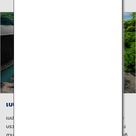
เบปปุ ฮัตโตะ
เบปปุ ฮัตโตะ (แปลตรงตัว “น้ำพุร้อน 8 แห่ง”) เป็นชื่อเรียกแบ
บรวมๆ สำหรับเบปปุ ออนเซ็น คันไคจิ ออนเซ็น โฮริตะ ออนเซ็น
ฮามะวะคิ ออนเซ็น คาเมกาวะ ออนเซ็น คันนาวะ ออนเซ็น ชิบะเซกิ