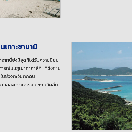
นเกาะซามามิ
กนี้ยังมีจุดที่ได้รับความนิยม
ณ์บนภูเขาทากาสึกิ" ที่ซึ่งท่าน
"ในช่วงตะวันตกดิน
ดงามของเกาะเคะระมะ ขณะที่คลื่น