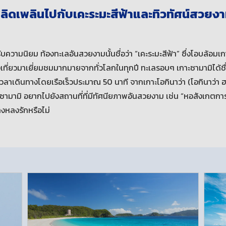
ดเพลินไปกับเคะระมะสีฟ้าและทิวทัศน์สวยงาม
ับความนิยม ท้องทะเลอันสวยงามนั้นชื่อว่า “เคะระมะสีฟ้า” ซึ่งโอบล้อมเกา
งเที่ยวมาเยี่ยมชมมากมายจากทั่วโลกในทุกปี ทะเลรอบๆ เกาะซามามิได้ชื่
เวลาเดินทางโดยเรือเร็วประมาณ 50 นาที จากเกาะโอกินาว่า (โอกินาว่า ฮอนโต
ามามิ อยากไปยังสถานที่ที่มีทัศนียภาพอันสวยงาม เช่น “หอสังเกตการณ์
างหลงรักหรือไม่