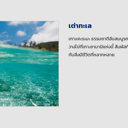
เต่าทะเล
เกาะเคะระมะ ธรรมชาติอันสมบูรณ
วางไข่ที่เกาะซามามิแห่งนี้ สัมผ
กับสิ่งมีชีวิตที่หลากหลาย