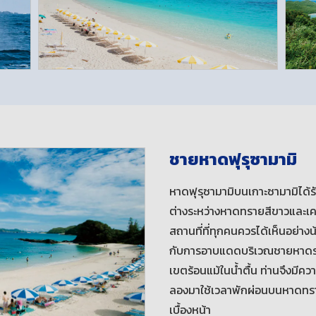
ชายหาดฟุรุซามามิ
หาดฟุรุซามามิบนเกาะซามามิได้
ต่างระหว่างหาดทรายสีขาวและเคะ
สถานที่ที่ทุกคนควรได้เห็นอย่างน้
กับการอาบแดดบริเวณชายหาดรว
เขตร้อนแม้ในน้ำตื้น ท่านจึงมีค
ลองมาใช้เวลาพักผ่อนบนหาดทรายส
เบื้องหน้า