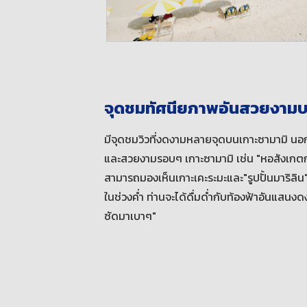
จุดชมทัศนียภาพอันสวยงามบ
มีจุดชมวิวที่งดงามหลายจุดบนเกาะซามามิ นอกจา
และสวยงามรอบๆ เกาะซามามิ เช่น "หอสังเกตการ
สามารถมองเห็นเกาะเคะระมะและ"รูปปั้นมาริลิน
ในช่วงค่ำ ท่านจะได้ดื่มด่ำกับท้องฟ้าอันแสนง
ซัดมาเบาๆ"