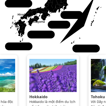
Chugoku
Kanto
Kansai
Shikoku
Kyushu
Okinawa
Hokkaido
Tohoku
 hóa độc
Hokkaido là một điểm du lịch
Với Dãy n