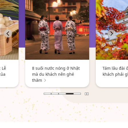
nghệ thu
khu vườn
mùa thu
g ở Nhật
Tám lâu đài ở Nhật du
n ghé
khách phải ghé thăm