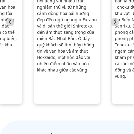
rải
nổi tiếng với nhiều trải
Bản là đư
văn hóa
nghiệm thú vị, từ những
Tohoku đ
ng tòa
cánh đồng hoa oải hương
khu vực:
i những
đẹp đến ngỡ ngàng ở Furano
bờ Biển 
n đảo
và di sản thế giới Shiretoko,
Sanriku. 
 có thể
đến ẩm thực sang trọng của
phong cả
ng biển,
miền Bắc Nhật Bản. Ở đây
phong ph
các khu
quý khách sẽ tìm thấy thông
Tohoku c
tin về văn hóa và ẩm thực
ngắm cản
Hokkaido, một hòn đảo với
khám phá
nhiều điểm nhấn văn hóa
cả các mù
khác nhau giữa các vùng.
động và ẩ
vùng.