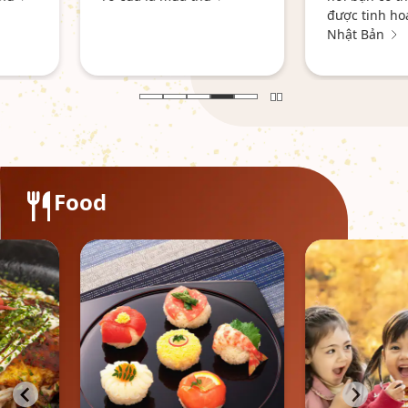
được tinh hoa văn hóa
Nhật Bản
Food
Trải nghi
vào mùa 