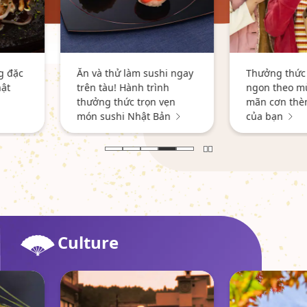
ushi ngay
Thưởng thức các món
rình
ngon theo mùa để thỏa
n vẹn
mãn cơn thèm mùa thu
 Bản
của bạn
Culture
Khám phá