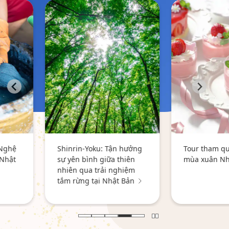
Đắm mình
êm dịu c
nóng Nhậ
đông
ận hưởng
Tour tham quan ẩm thực
 thiên
mùa xuân Nhật Bản
nghiệm
ật Bản