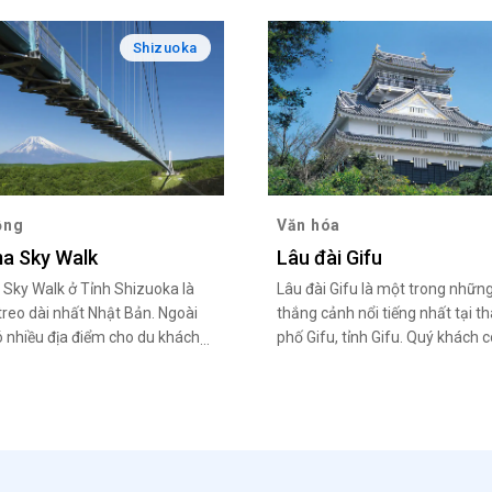
Shizuoka
ộng
Văn hóa
a Sky Walk
Lâu đài Gifu
Sky Walk ở Tỉnh Shizuoka là
Lâu đài Gifu là một trong nhữn
treo dài nhất Nhật Bản. Ngoài
thắng cảnh nổi tiếng nhất tại t
ó nhiều địa điểm cho du khách
phố Gifu, tỉnh Gifu. Quý khách c
iệm mua sắm và ăn trưa,
đến lâu đài bằng cáp treo núi Ki
 phải kể đến các đặc sản địa
Từng được biết đến với tên gọi 
hư cà ri và croquette mang
Inabayam, lâu đài hiện tọa lạc t
ơng hiệu Mishima.
đỉnh núi Kinka.