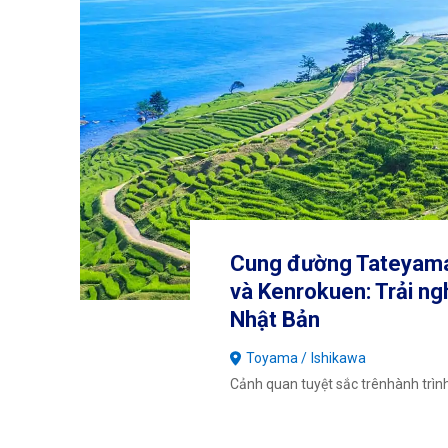
Cung đường Tateyama
và Kenrokuen: Trải n
Nhật Bản
Toyama
Ishikawa
Cảnh quan tuyệt sắc trênhành trình