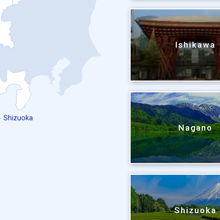
Ishikawa
Shizuoka
Nagano
Shizuoka