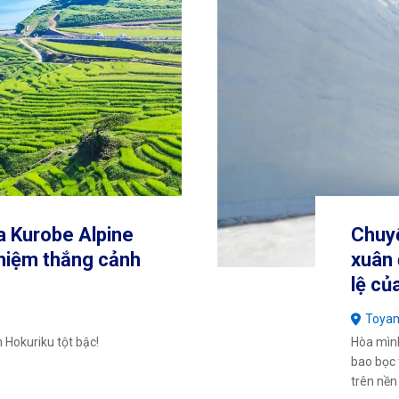
 Kurobe Alpine
Chuyế
ghiệm thắng cảnh
xuân 
lệ c
Toya
 Hokuriku tột bậc!
Hòa mìn
bao bọc 
trên nền