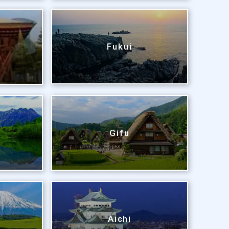
Fukui
Gifu
Aichi