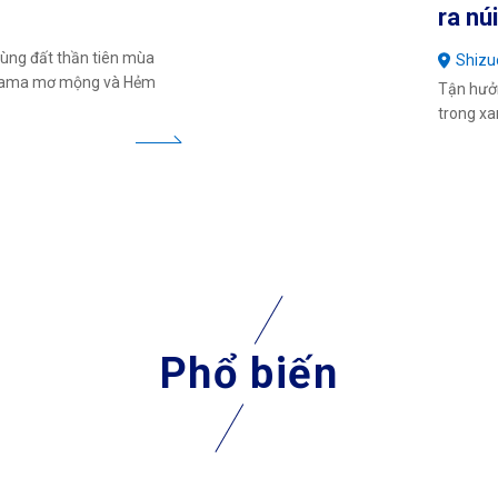
ra nú
vùng đất thần tiên mùa
Shizu
ayama mơ mộng và Hẻm
Tận hưởn
trong xa
Phổ biến