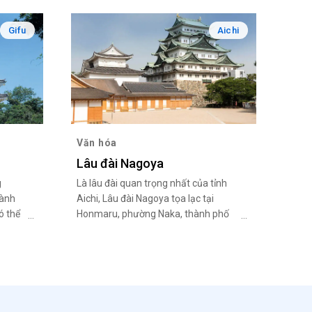
Gifu
Aichi
Văn hóa
Lâu đài Nagoya
g
Là lâu đài quan trọng nhất của tỉnh
hành
Aichi, Lâu đài Nagoya tọa lạc tại
ó thể
Honmaru, phường Naka, thành phố
nka.
Nagoya. Nagoya Omotenashi
Lâu đài
Bushotai (R) và Tokugawa Ieyasu,
rên
Hattori Hanzo cùng các Ninja hàng
ngày chào đón du khách tới đây.