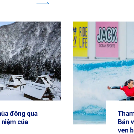
mùa đông qua
Tham 
i niệm của
Bản v
ven b