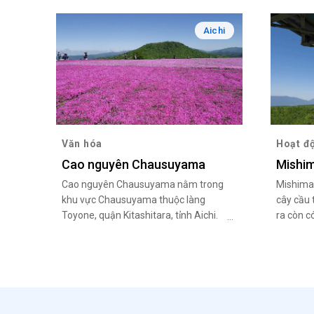
Aichi
Văn hóa
Hoạt đ
Cao nguyên Chausuyama
Mishim
Cao nguyên Chausuyama nằm trong
Mishima 
khu vực Chausuyama thuộc làng
cây cầu 
Toyone, quận Kitashitara, tỉnh Aichi.
ra còn c
Đây là nơi có khu trượt tuyết duy nhất
trải ngh
của tỉnh Aichi, do đó thu hút nhiều
trong đó
lượt khách du lịch đến trượt tuyết vào
phương n
mùa đông.
đậm thư