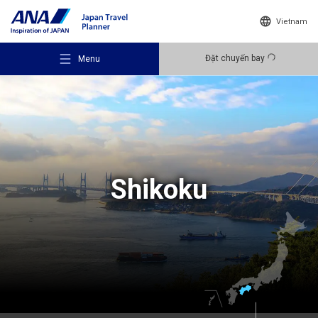
Vietnam
Đặt chuyến bay
Menu
Gợi ý điểm đến
Shikoku
Ý tưởng du lịch
Điểm đến