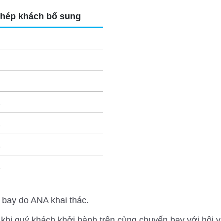
hép khách bổ sung
2
2
2
2
 bay do ANA khai thác.
 khi quý khách khởi hành trên cùng chuyến bay với hội v