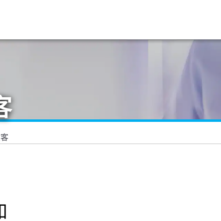
客
旅客
知