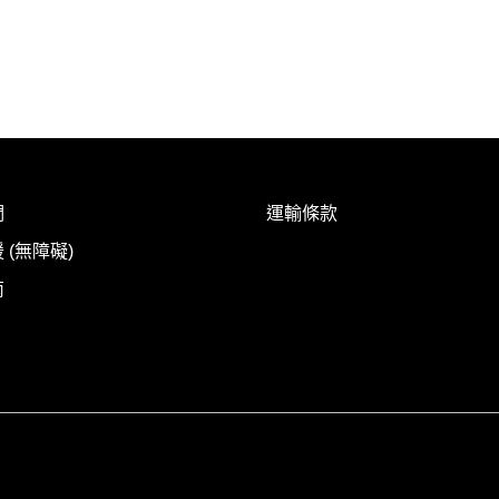
們
運輸條款
 (無障礙)
南