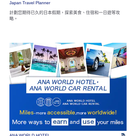
Japan Travel Planner
・顯示金額為依據您選擇條件下的最優惠票價。
・顯示金額與空位狀況可能並非最新資訊。請透過 [查詢] 按鈕確認最新的
計劃您期待已久的日本假期，探索美食、住宿和一日遊等攻
空位狀況查詢結果。
略。
・「＊」為目前無法確認金額的城市、日期。請至空位狀況查詢結果頁面
確認最新資訊。
・顯示金額內含票價、
燃油附加費
、
航空保險費
以及其他各項稅金、費用
等。開票時將重新計算，因此金額可能會調整。
・若同一城市內有多座機場，系統可能會顯示該城市內各機場間較優惠的
票價。
查詢
ANA WORLD HOTEL