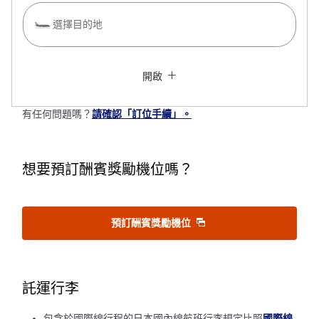
選擇目的地
以停留多個城市為條件查詢
關閉
經濟艙
開啟
來回指定不同艙等查詢
沒有指定票價類型
有任何問題嗎？
請確認「訂位手續」。
規範與細則
去程出發日及時段
想要預訂酬賓獎勵機位嗎？
選擇日期
預訂酬賓獎勵機位
不指定時間
新增中途停留地及轉機所需時間
託運行李
包含於國際線行程的日本國內線航班行李規定比照
國際線