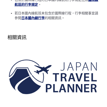
航班的行李規定
。
回程出發日及時段
若日本國內線航班未包含於國際線行程，行李相關事宜請
選擇日期
參閱
日本國內線行李
的相關資訊。
不指定時間
相關資訊
新增中途停留地及轉機所需時間
1 人
關於優惠代碼
比較前後三天的票價