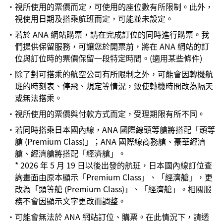
・視所使用的票價而定，可使用的座位數有所限制。此外，
視使用日期及搭乘航班而定，可能並未設定。
・若於 ANA 網站購票，請在完成訂位的同時進行購票。我
們提供保留服務，可讓您於開票前，將在 ANA 網站的訂
位與訂位時的票價保留一段特定時間。(適用某些條件)
・除了對可搭乘的航空公司有所限制之外，可能會因轉機航
班的時刻表、停飛、規定等情況，致使轉機時間改為隔天
或無法搭乘。
・視所使用的票價與付款方式而定，受理期限有所不同。
・若同時搭乘日本國內線，ANA 國際線頭等艙將搭配「頭等
艙 (Premium Class)」；ANA 國際線商務艙、豪華經濟
艙、經濟艙將搭配「經濟艙」。
* 2026 年 5 月 19 日以後出發的航班，日本國內線訂位查
詢畫面由原本顯示「Premium Class」、「經濟艙」，更
改為「頭等艙 (Premium Class)」、「經濟艙」。相關服
務不會因顯示文字更改而調整。
・可能會無法於 ANA 網站訂位、購票。在此情況下，請透