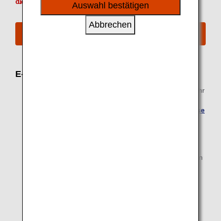
sozialen Medien und Werbung anzubieten.
die Sie während Ihrer Reise Zugriff haben.
Auswahl bestätigen
Abbrechen
E-Mail Adresse registrieren
E-Mail-Benachrichtigungen
Wir informieren Sie umgehend per E-Mail, wenn sich Ihr
Flugplan ändert. Wenn Sie eine Flugreservierung
haben, stellen Sie sicher, dass
Sie Ihre E-Mail-Adresse
registriert haben
.
Passagiere und Familie/Freunde können E-Mail-
Benachrichtigungen erhalten, wobei der
Detaillierungsgrad je nach Person variiert. Unten finden
Sie verschiedene Beispiele.
Die E-Mails umfassen primär Informationen zu
Reservierungen (einschließlich
Änderungen/Stornierungen) sowie zu Käufen.
Hinweis: Informationen zu Änderungen des