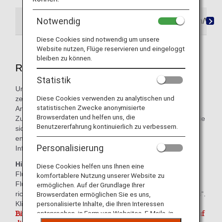
Notwendig
Reservierungen
Ticketkauf
Stornierungen/Ver
Diese Cookies sind notwendig um unsere
Website nutzen, Flüge reservieren und eingeloggt
bleiben zu können.
Reservierungsinformationen
Statistik
Um Ihre Reise noch angenehmer zu machen, erhalten Sie
Diese Cookies verwenden zu analytischen und
zeitnah zwischen Ihrer Buchung und Ihrer erwarteten
statistischen Zwecke anonymisierte
Ankunft am Flughafen genauere Angaben von uns.
Browserdaten und helfen uns, die
Zusätzlich zur Überprüfung auf der ANA-Website können Sie
Benutzererfahrung kontinuierlich zu verbessern.
sich für Erinnerungen per E-Mail, SMS oder die ANA-App
entscheiden. Auf dieser Registerkarte finden Sie hilfreiche
Personalisierung
Informationen zu den einzelnen Methoden.
Hinweis:
Es liegen Berichte vor, dass in Gmail fehlerhafte
Diese Cookies helfen uns Ihnen eine
Fluginformationen (wie Abflug- und Ankunftszeiten sowie
komfortablere Nutzung unserer Website zu
Flugnummern) angezeigt worden sind. Die neuesten und
ermöglichen. Auf der Grundlage Ihrer
richtigen Angaben finden Sie in Ihren „Reservierungsdetails“.
Browserdaten ermöglichen Sie es uns,
Klicken Sie hierzu auf die URL in Ihrer E-Mail.
personalisierte Inhalte, die Ihren Interessen
entsprechen, in Form von Websites, E-Mails, in
Bitte registrieren Sie sich mit einer E-Mail-Adresse, auf