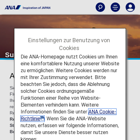
Einstellungen zur Benutzung von
Cookies
Support
Die ANA-Homepage nutzt Cookies um Ihnen
eine komfortablere Nutzung unserer Website
zu ermöglichen. Weitere Cookies werden nur
ANA-Support beim Reisen
mit Ihrer Zustimmung verwendet. Bitte
beachten Sie jedoch, dass die Ablehnung
Sie sind sich nicht sicher, was Sie im Falle einer
solcher Cookies ordnungsgemäße
Flugverspätung tun sollen oder benötigen Hilfe beim Lesen
Funktionen einer Reihe von Website-
Ihres Tickets? Wir bei ANA helfen Ihnen, Ihre Reise so
Elementen verhindern kann. Weitere
reibungslos wie möglich zu gestalten. Auf diesen fünf
Informationen finden Sie unter
ANA Cookie-
Registerkarten finden Sie unterstützende Informationen zu
Richtlinie
. Wenn Sie die ANA-Website
Reservierungen
,
Ticketausstellung
,
nutzen, erfassen wir folgende Informationen,
Stornierungen/Verzögerungen, Bodentransport
und
Bordservices
.
damit Sie unsere Dienste besser nutzen
können: