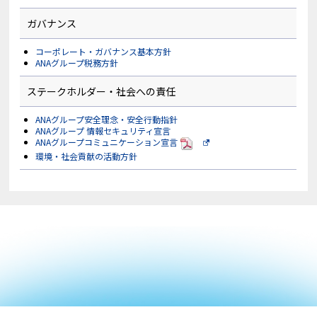
で
し
く。
開
い
外
ガバナンス
く。
ウ
部
外
ィ
サ
部
ン
コーポレート・ガバナンス基本方針
イ
サ
ド
ANAグループ税務方針
ト
イ
ウ
の
ト
で
場
ステークホルダー・社会への責任
の
開
合
場
く。
は
合
外
ANAグループ安全理念・安全行動指針
ア
は
部
ANAグループ 情報セキュリティ宣言
ク
ア
サ
PDF
ANAグループコミュニケーション宣言
新
セ
ク
イ
し
環境・社会貢献の活動方針
シ
セ
ト
い
ビ
シ
の
ウ
リ
ビ
場
ィ
テ
リ
合
ン
ィ
テ
は
ド
ガ
ィ
ア
ウ
イ
ガ
ク
で
ド
イ
セ
開
ラ
ド
シ
く。
イ
ラ
ビ
外
ン
イ
リ
部
に
ン
テ
サ
対
に
ィ
イ
応
対
ガ
ト
し