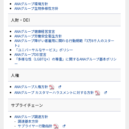
ANAグループ環境方針
ANAグループ生物多様性方針
人財・DEI
ANAグループ健康経営宣言
ANAグループ労働安全衛生方針
ANAグループ障がい者雇用に関わる行動規範『3万6千人のスター
ト』
「ユニバーサルなサービス」ポリシー
ANAグループDEI宣言
「多様な性（LGBTQ+）の尊重」に関するANAグループ基本ポリシ
ー
人権
PDF
ANAグループ人権方針
新
し
PDF
ANAグループ カスタマーハラスメントに対する方針
新
い
し
ウ
い
サプライチェーン
ィ
ウ
ン
ィ
ド
ン
ANAグループ調達方針
ウ
ド
調達基本方針
で
ウ
PDF
サプライヤー行動指針
新
開