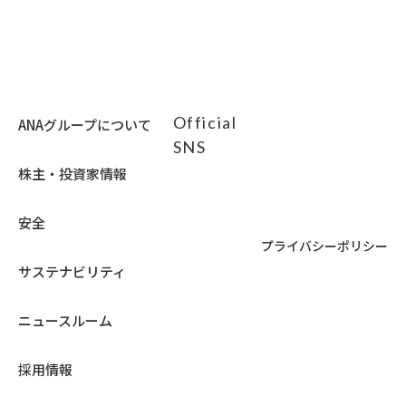
応
イ
の
て
し
ド
場
い
て
ラ
合
な
い
イ
は
い
な
ン
ア
可
い
に
ク
能
可
対
セ
性
能
応
シ
が
性
Official
し
ANAグループについて
ビ
あ
が
て
リ
り
SNS
あ
い
テ
ま
り
な
ィ
す。
株主・投資家情報
ま
い
ガ
す。
可
イ
能
ド
安全
性
ラ
が
イ
プライバシーポリシー
あ
ン
り
に
サステナビリティ
ま
対
す。
応
し
ニュースルーム
て
い
な
採用情報
い
可
能