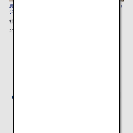
農園プロジェクト レモン農園を通じた広島の地域活性化プロ
ジェクト
社会地域
2025/10/24