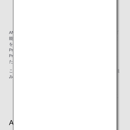
ANA Future Promiseについて
ANAグループは、「将来（Future）」にわたってより持続可
能な社会の実現を目指し、企業として成長し続けていくこと
を「約束（Promise）」する活動として、「ANA Future
Promise」を立ち上げ、推進しています。ANA Future
Promiseのスローガンのもと、お客様のご理解やご協力をい
ただきながら一体感のある取り組みを進めていきます。
このウェブページでは、ANA Future Promiseに関する取り組
みをお客様によりわかりやすい形でご紹介しています。
残渣由来の堆肥を使用して育てた食材は、収穫の状況
により種類・提供時期・路線が変更になる場合がござ
います。
ANA Future Promiseの取り組み