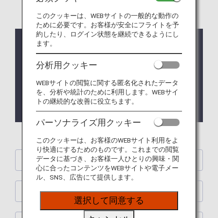
このクッキーは、WEBサイトの一般的な動作の
ために必要です。お客様が安全にフライトを予
約したり、ログイン状態を継続できるようにし
ます。
お知らせ
分析用クッキー
2026/07/22 ANA Future Promiseの取り組み 「
CO2
排出量削減
」 に新しい記事を追加しました。
WEBサイトの閲覧に関する匿名化されたデータ
を、分析や統計のために利用します。WEBサイ
2026/06/05 ANA Future Promiseの取り組み 「
CO2
トの継続的な改善に役立ちます。
排出量削減
」 に新しい記事を追加しました。
パーソナライズ用クッキー
このクッキーは、お客様のWEBサイト利用をよ
り快適にするためのものです。これまでの閲覧
データに基づき、お客様一人ひとりの興味・関
ANA Future Promiseについて
心に合ったコンテンツをWEBサイトや電子メー
ル、SNS、広告にて提供します。
ANA Future Promiseの取り組み
選択して同意する