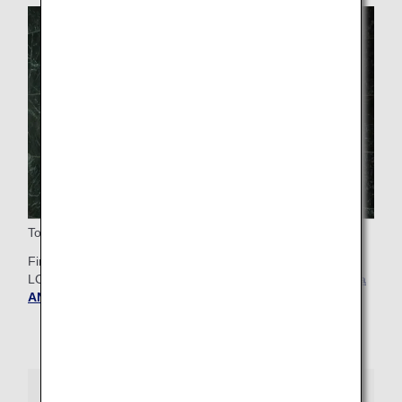
Tokyo Narita'da ANA SUITE CHECK-IN
First Class yolcuları, Narita Havaalanı'ndaki ANA SUITE
LOUNGE'DA uçuşlarına check-in yapabilir.
Tokyo Narita'da
ANA SUITE CHECK-IN hakkında ayrıntılı bilgi edinin
.