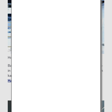
Hızlı Güvenlik Geçişi
Bazı havaalanları First Class yolcuları için Hızlı Geçiş check-
in sunarak güvenlik kontrolünü daha akıcı hale getirir. Lütfen
kalkış havaalanınızın havaalanı kılavuzunu kontrol edin.
Havaalanı ve Şehir Bilgilerini Edinin
.