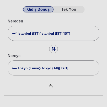
Gidiş Dönüş
Tek Yön
Nereden
İstanbul (IST)/Istanbul (IST)[IST]
Nereye
Tokyo (Tümü)/Tokyo (All)[TYO]
Birden Fazla Şehir Ara
Kapat
Ekonomi
Aç
Farklı sınıflardan gidiş dönüş bir seyahat arayın
Tarife tipi belirtilmedi
Kullanım Koşulları