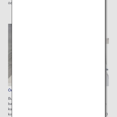
ödeme ekranından hizmet için başvuru yapabilirsiniz.
Ön Ödemeli Ekstra Bagaj
Bu, ANA web sitesinde ücretsiz alınan bagaj boyutunu aşan
bagajlar için önceden ek ücretler ödemenize olanak tanıyan
kullanışlı bir hizmettir. Hizmetin maliyeti, ağırlık
kısıtlamalarına ve seyahat varış noktalarına bağlı olarak 100