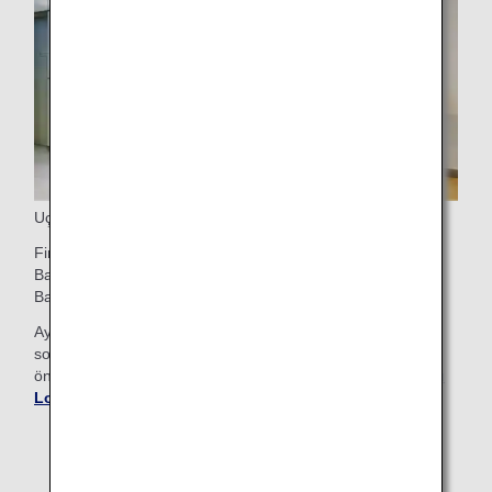
Uçaktan İniş
First Class yolcuları uçaktan öncelikli iniş hakkına sahiptir.
Bagajınız varsa öncelik verilen bagajınızın hemen geleceği
Bagaj Alım bölümüne geçin.
Ayrıca, Narita Havaalanı'na inen First Class yolcular da
sonraki yerel uçuşlarından ya da havaalanını terk etmeden
önce ANA Varış Lounge'unda dinlenebilir.
Narita Havaalanı
Lounge'ları
hakkında ayrıntılı bilgi edinin.