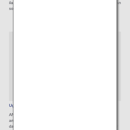
ila 200 ABD dolarıdır. Uçuşunuz için rezervasyon yaptırdıktan
sonra online başvuru yapın.
Uçak İçi Tıbbi Destek
ANA, müşterilerimizin içinin rahat olmasını sağlamak
amacıyla, tüm dünyadaki tıp uzmanlarına 24 saat erişim de
dahil olmak üzere tıbbi yardıma ihtiyacı olan yolcular için bir