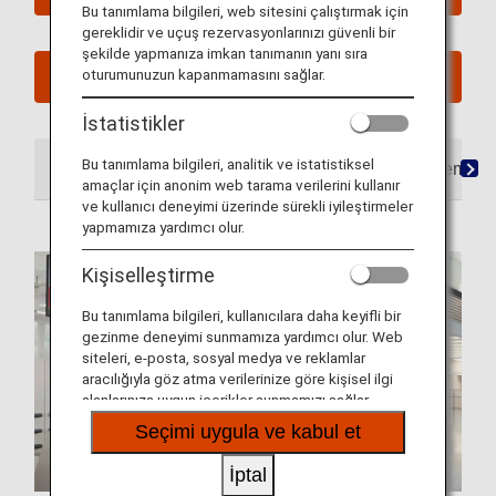
Bu tanımlama bilgileri, web sitesini çalıştırmak için
gereklidir ve uçuş rezervasyonlarınızı güvenli bir
şekilde yapmanıza imkan tanımanın yanı sıra
oturumunuzun kapanmamasını sağlar.
Planlanmış Yolculuklarım Bölümüne Bakın
İstatistikler
Bu tanımlama bilgileri, analitik ve istatistiksel
Havaalanında
Lounge'lar
Koltuklar
Yemek/ 
amaçlar için anonim web tarama verilerini kullanır
ve kullanıcı deneyimi üzerinde sürekli iyileştirmeler
yapmamıza yardımcı olur.
Kişiselleştirme
Bu tanımlama bilgileri, kullanıcılara daha keyifli bir
gezinme deneyimi sunmamıza yardımcı olur. Web
siteleri, e-posta, sosyal medya ve reklamlar
aracılığıyla göz atma verilerinize göre kişisel ilgi
alanlarınıza uygun içerikler sunmamızı sağlar.
Seçimi uygula ve kabul et
İptal