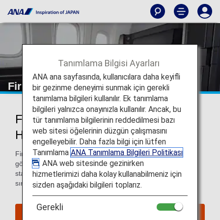
Tanımlama Bilgisi Ayarları
ANA ana sayfasında, kullanıcılara daha keyifli
First Class
bir gezinme deneyimi sunmak için gerekli
tanımlama bilgileri kullanılır. Ek tanımlama
bilgileri yalnızca onayınızla kullanılır. Ancak, bu
First Class Yolcuları İçin Sunulan
tür tanımlama bilgilerinin reddedilmesi bazı
web sitesi öğelerinin düzgün çalışmasını
Hizmetler
engelleyebilir. Daha fazla bilgi için lütfen
Tanımlama
ANA Tanımlama Bilgileri Politikası
First Class yolcularımız ANA ile uçarken birinci sınıf hizmet
. ANA web sitesinde gezinirken
görecektir. Bu havaalanına girişinizden çıkışınıza kadar
hizmetlerimizi daha kolay kullanabilmeniz için
standardın üzerinde hizmet kalitesi ve bu kapsamda uçuş
sırasında lüks ve ekstra titiz bir hizmet anlamına gelir.
sizden aşağıdaki bilgileri toplarız.
Gerekli
Bir First Class Uçuş Rezervasyonu Yapın