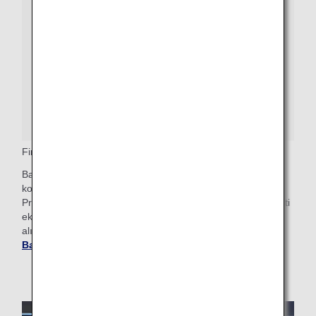
First Class Öncelikli Bagaj
Bavul vermek isteyen First Class yolcuları, bagaj teslim
kontuarına ilerlemelidir. Burada bagajlarına, üzerinde First
Priority veya First Class Priority ifadesi basılı bir bagaj etiketi
eklenecektir. Bu çantalar kolay ve hızlı bir şekilde geri
alınabilmeleri için Bagaj Alım bölümüne erken varacaktır.
Bagajlar Hakkında Ayrıntılı Bilgi
.