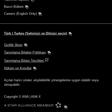
Aktarma noktaları ve aktarma süreleri ekle
Basın Bülteni
Careers (English Only)
1 kişi
Türk | Turkey (Şehrinizi ve Dilinizi seçin)
Gizlilik İlkesi
Tanımlama Bilgileri Politikası
Promosyon Kodları Hakkında
Tanımlama Bilgisi Tercihleri
Önceki ve sonraki 3 günün fiyatlarını karşılaştır
Hüküm ve Koşullar
・Gösterilen tarife, seçtiğiniz koşullara göre en iyi tekliftir.
Açılan harici siteler, erişilebilirlik yönergelerine uygun olabilir veya
・Gösterilen fiyat ve koltuk uygunluğu güncel olmayabilir. En son
olmayabilir.
koltuk uygunluk durumunu kontrol etmek için [Search] (Ara) düğmesini
kullanın.
・Şu anda doğrulanamayan fiyata ilişkin şehirler/tarihler, yıldız
Copyright
© ANA | ANA X
işaretiyle (*) gösterilir. Koltuk Bulunabilirliği ekranından en son bilgileri
kontrol edin.
・Tarife,
yakıt fazlaları
,
sigorta fazlaları
ve diğer geçerli vergiler/ücretler
gösterilen tutara dahildir. Tutar, bilet düzenlenirken tekrar