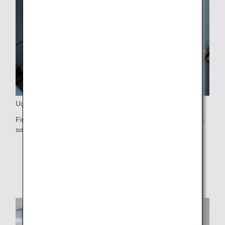
Uçağa Öncelikli Biniş
First Class yolcuları, özel desteğe ihtiyaç duyan yolculardan
sonra öncelikli biniş hakkına sahiptir.
* Uçağa biniş sırası ile ilgili daha fazla bilgi almak
için lütfen
Uçağa Biniş Sırası
bölümüne bakın.