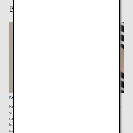
Bu Diğer Hizmetleri Keşfedin
Keep My Fare
Keep My Fare, müşterilerin bilet satın alma konusunda karar
vermek için daha fazla zamana ihtiyaç duymaları halinde
rezervasyon ve tarife bilgilerini bekletmelerini sağlayan
kullanışlı bir hizmettir (biletin düzenlenmesinden önceki 72
saate kadar). Tercih ettiğiniz uçuşu ve ücreti seçtikten sonra