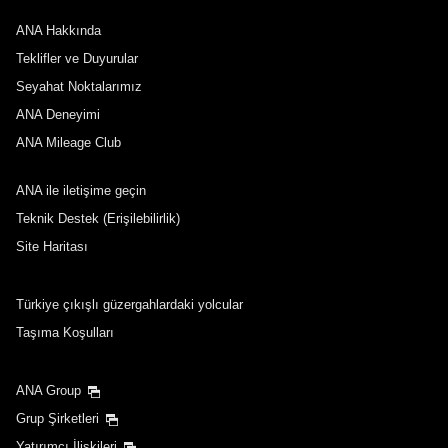
ANA Hakkında
Yurt Dışı Yolculuklar İçin Uçak Kalkış Tarihi ve
Saat Aralığı
Teklifler ve Duyurular
Seyahat Noktalarımız
Tarih seçin
ANA Deneyimi
ANA Mileage Club
Belirtilen süre yok
ANA ile iletişime geçin
Aktarma noktaları ve aktarma süreleri ekle
Teknik Destek (Erişilebilirlik)
Site Haritası
Yurt İçi Yolculuklar İçin Uçak Kalkış Tarihi ve
Türkiye çıkışlı güzergahlardaki yolcular
Saat Aralığı
Taşıma Koşulları
Tarih seçin
ANA Group
Grup Şirketleri
Belirtilen süre yok
Yatırımcı İlişkileri