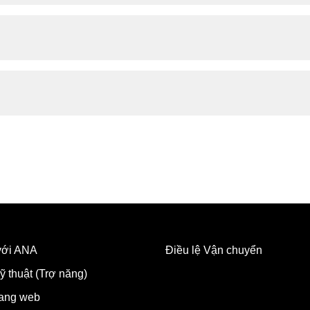
 với ANA
Điều lệ Vận chuyển
ỹ thuật (Trợ năng)
rang web