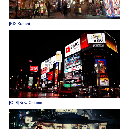
[KIX]Kansai
[CTS]New Chitose