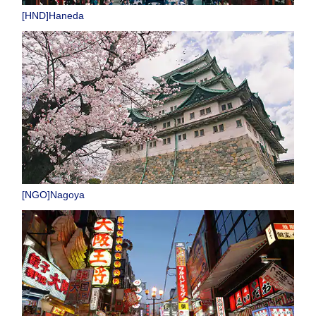
[HND]Haneda
[NGO]Nagoya