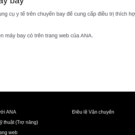
áy bay
dụng cụ y tế trên chuyến bay để cung cấp điều trị thích
ên máy bay có trên trang web của ANA.
 với ANA
Điều lệ Vận chuyển
ỹ thuật (Trợ năng)
rang web