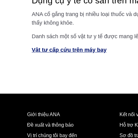
Dụng cụ y tế có sẵn trên m
ANA cố gắng trang bị nhiều loại thuốc và 
thấy không khỏe.
Danh sách một số vật tư y tế được mang l
Vật tư cấp cứu trên máy bay
Giới thiệu ANA
Kết nối
Đề xuất và thông báo
Hỗ trợ K
Vị trí chúng tôi bay đến
Sơ đồ t