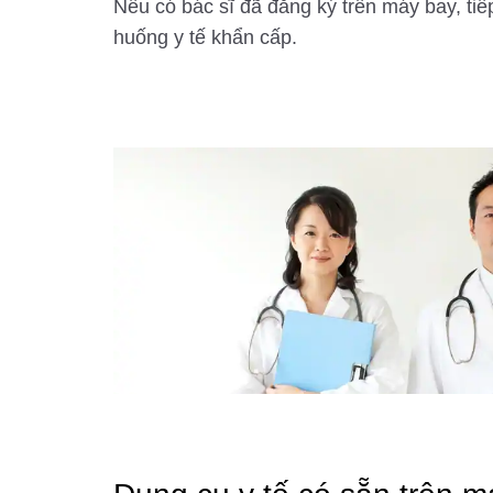
Nếu có bác sĩ đã đăng ký trên máy bay, tiế
huống y tế khẩn cấp.