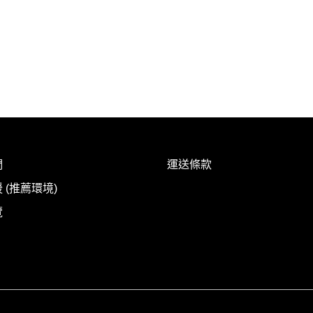
們
運送條款
 (推薦環境)
覽