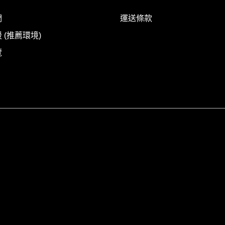
們
運送條款
 (推薦環境)
覽