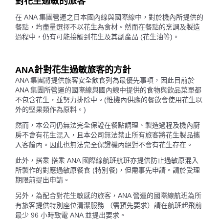
對花生過敏的旅客
在 ANA 集團營運之日本國內線與國際線中，對於機內所提供的
餐點，均盡量選擇不以花生為食材。然而在餐點的烹調及製造
過程中，仍有可能接觸到花生及其副產品 (花生油等)。
ANA針對花生過敏旅客的方針
ANA 集團將提供旅客安全飲食列為最優先事項，因此目前於
ANA 集團所營運的國際線與國內線中提供的食物與飲品菜單都
不包含花生，並努力排除中。(惟機內供應的餐飲會使用花生以
外的堅果類作為原料。)
然而，本公司仍無法完全保證在餐點調理、製造過程及機內廚
房不會有花生混入，且本公司無法禁止所有旅客將花生製品攜
入客艙內。因此也無法完全保證機內絕對不會有花生存在。
此外，搭乘 搭乘 ANA 國際線航班航班亦提供防止過敏原混入
所製作的對應過敏原餐食 (特別餐)，但需事先申請。請於受理
期限前提出申請。
另外，為配合對花生敏感的旅客，ANA 營運的國際線航班為所
有旅客提供特別座位清潔服務 （需預先要求）請在航班起飛前
最少 96 小時致電 ANA 並提出要求。