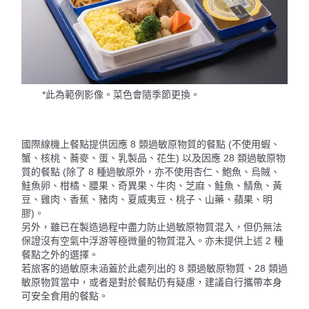
*此為範例影像。菜色會隨季節更換。
國際線機上餐點提供因應 8 類過敏原物質的餐點 (不使用蝦、
蟹、核桃、蕎麥、蛋、乳製品、花生) 以及因應 28 類過敏原物
質的餐點 (除了 8 種過敏原外，亦不使用杏仁、鮑魚、烏賊、
鮭魚卵、柑橘、腰果、奇異果、牛肉、芝麻、鮭魚、鯖魚、黃
豆、雞肉、香蕉、豬肉、夏威夷豆、桃子、山藥、蘋果、明
膠)。
另外，雖已在製造過程中盡力防止過敏原物質混入，但仍無法
保證沒有空氣中浮游等極微量的物質混入。亦未提供上述 2 種
餐點之外的選擇。
若旅客的過敏原未涵蓋於此處列出的 8 類過敏原物質、28 類過
敏原物質當中，或者是對於餐點仍有疑慮，建議自行攜帶本身
可安全食用的餐點。