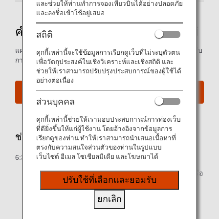
และช่วยให้ท่านทำการจองเที่ยวบินได้อย่างปลอดภัย
และลงชื่อเข้าใช้อยู่เสมอ
คำแนะนำสู่สนามบินชิโตเสะแห่งใหม่
สถิติ
แผนที่อาคารผู้โดยสารขาเข้าและขาออก และข้อมูลอื่นๆ สำหรับ
คุกกี้เหล่านี้จะใช้ข้อมูลการเรียกดูเว็บที่ไม่ระบุตัวตน
การนำทางในสนามบินชิโตเสะแห่งใหม่
เพื่อวัตถุประสงค์ในเชิงวิเคราะห์และเชิงสถิติ และ
ช่วยให้เราสามารถปรับปรุงประสบการณ์ของผู้ใช้ได้
อย่างต่อเนื่อง
เว็บไซต์สนามบินชิโตเสะแห่งใหม่
ส่วนบุคคล
คุกกี้เหล่านี้ช่วยให้เรามอบประสบการณ์การท่องเว็บ
ที่ดียิ่งขึ้นให้แก่ผู้ใช้งาน โดยอ้างอิงจากข้อมูลการ
ช่วงเวลาจำหน่ายบัตรโดยสารเที่ยวบิน
เรียกดูของท่าน ทำให้เราสามารถนำเสนอเนื้อหาที่
ตรงกับความสนใจส่วนตัวของท่านในรูปแบบ
เว็บไซต์ อีเมล โซเชียลมีเดีย และโฆษณาได้
6:30 ถึง 21:25 น. (เวลามาตรฐานญี่ปุ่น)
* เคาน์เตอร์สนามบินบางแห่ง อาจปิดให้บริการชั่วคราวหรือ
ปรับใช้ที่เลือกและยอมรับ
เปิดให้บริการ ในเวลาทำการที่แตกต่างกัน
ยกเลิก