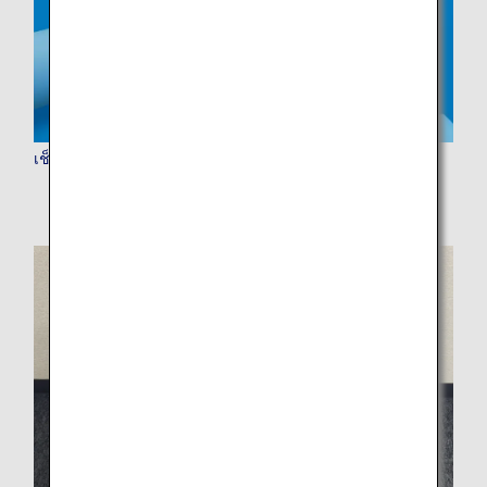
เช็คอินออนไลน์