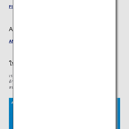
Flight Status (ภายในประเทศญี่ปุ่น) (ภาษาอังกฤษเท่านั้น)
ANA FESTA
ANA FESTA
ให้การเดินทางของท่านรื่นรมย์ยิ่งขึ้น
เราขอแนะนำข้อมูลการยืนยันเกี่ยวกับเช็คอินออนไลน์ บริการ
ด้านสัมภาระ และบริการอื่นๆ เพื่อให้ทุกสิ่งเป็นไปอย่างราบรื่นที่
สนามบิน