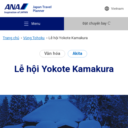
Vietnam
Đặt chuyến bay
Menu
Trang chủ
Vùng Tohoku
Lễ hội Yokote Kamakura
Văn hóa
Akita
Lễ hội Yokote Kamakura
Gợi ý điểm đến
Ý tưởng du lịch
Điểm đến