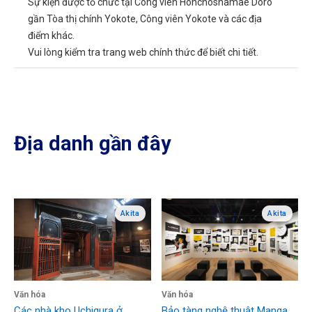
Sự kiện được tổ chức tại Công viên Honchoshamae Doro
gần Tòa thị chính Yokote, Công viên Yokote và các địa
điểm khác.
Vui lòng kiểm tra trang web chính thức để biết chi tiết.
Địa danh gần đây
Akita
Akita
Văn hóa
Văn hóa
Các nhà kho Uchigura ở
Bảo tàng nghệ thuật Manga