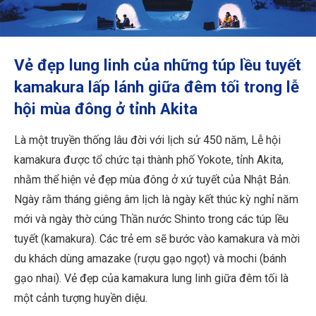
Thông tin du lịch
Dịch vụ của ANA
Vẻ đẹp lung linh của những túp lều tuyết
kamakura lấp lánh giữa đêm tối trong lễ
hội mùa đông ở tỉnh Akita
Đóng
Là một truyền thống lâu đời với lịch sử 450 năm, Lễ hội
kamakura được tổ chức tại thành phố Yokote, tỉnh Akita,
nhằm thể hiện vẻ đẹp mùa đông ở xứ tuyết của Nhật Bản.
Ngày rằm tháng giêng âm lịch là ngày kết thúc kỳ nghỉ năm
mới và ngày thờ cúng Thần nước Shinto trong các túp lều
tuyết (kamakura). Các trẻ em sẽ bước vào kamakura và mời
du khách dùng amazake (rượu gạo ngọt) và mochi (bánh
gạo nhai). Vẻ đẹp của kamakura lung linh giữa đêm tối là
một cảnh tượng huyền diệu.