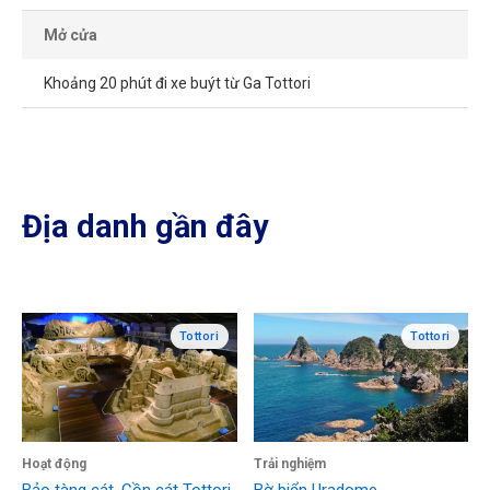
Mở cửa
Khoảng 20 phút đi xe buýt từ Ga Tottori
Địa danh gần đây
Tottori
Tottori
Hoạt động
Trải nghiệm
Bảo tàng cát, Cồn cát Tottori
Bờ biển Uradome