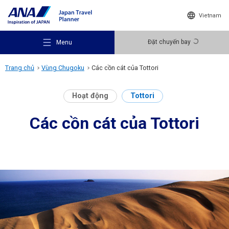
Vietnam
Đặt chuyến bay
Menu
Trang chủ
Vùng Chugoku
Các cồn cát của Tottori
Hoạt động
Tottori
Các cồn cát của Tottori
Gợi ý điểm đến
Ý tưởng du lịch
Điểm đến